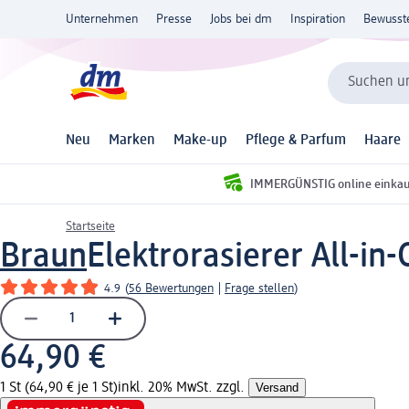
Unternehmen
Presse
Jobs bei dm
Inspiration
Bewusst
Suchen un
Neu
Marken
Make-up
Pflege & Parfum
Haare
IMMERGÜNSTIG online einka
Startseite
Braun
Elektrorasierer All-in-
4.9
(
56 Bewertungen
|
Frage stellen
)
64,90 €
1 St (64,90 € je 1 St)
inkl. 20% MwSt. zzgl.
Versand