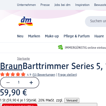
Unternehmen
Presse
Jobs bei dm
Inspiration
Bewusst
Suchen un
Neu
Marken
Make-up
Pflege & Parfum
Haare
IMMERGÜNSTIG online einka
Startseite
Braun
Barttrimmer Series 5, 
4.9
(
53 Bewertungen
|
Frage stellen
)
59,90 €
1 St (59,90 € je 1 St)
inkl. 20% MwSt. zzgl.
Versand