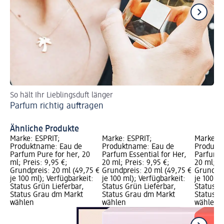
So hält Ihr Lieblingsduft länger
En
Parfum richtig auftragen
Na
Na
Ähnliche Produkte
Marke: ESPRIT;
Marke: ESPRIT;
Marke: E
Produktname: Eau de
Produktname: Eau de
Produkt
Parfum Pure for her, 20
Parfum Essential for Her,
Parfum R
ml; Preis: 9,95 €;
20 ml; Preis: 9,95 €;
20 ml; Pr
Grundpreis: 20 ml (49,75 €
Grundpreis: 20 ml (49,75 €
Grundpre
je 100 ml); Verfügbarkeit:
je 100 ml); Verfügbarkeit:
je 100 ml
Status Grün Lieferbar,
Status Grün Lieferbar,
Status G
Status Grau dm Markt
Status Grau dm Markt
Status G
wählen
wählen
wählen