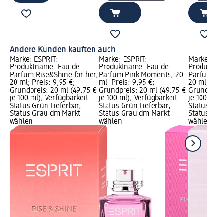
Andere Kunden kauften auch
Marke: ESPRIT;
Marke: ESPRIT;
Marke: E
Produktname: Eau de
Produktname: Eau de
Produkt
Parfum Rise&Shine for her,
Parfum Pink Moments, 20
Parfum E
20 ml; Preis: 9,95 €;
ml; Preis: 9,95 €;
20 ml; Pr
Grundpreis: 20 ml (49,75 €
Grundpreis: 20 ml (49,75 €
Grundpre
je 100 ml); Verfügbarkeit:
je 100 ml); Verfügbarkeit:
je 100 ml
Status Grün Lieferbar,
Status Grün Lieferbar,
Status G
Status Grau dm Markt
Status Grau dm Markt
Status G
wählen
wählen
wählen