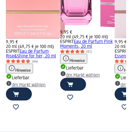
9,95 €
20 ml (49,75 € je 100 ml)
ESPRIT
Eau de Parfum Pink
9,95 €
9,95 €
Moments, 20 ml
20 ml (49,75 € je 100 ml)
20 ml (49
ESPRIT
Eau de Parfum
ESPRIT
E
(51)
Rise&Shine for her, 20 ml
Essential
Hinweise
(64)
Lieferbar
Hinweise
Hinw
dm Markt wählen
Lieferbar
Liefe
dm Markt wählen
dm Ma