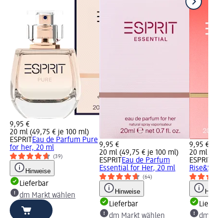
9,95 €
20 ml (49,75 € je 100 ml)
ESPRIT
Eau de Parfum Pure
9,95 €
9,95 €
for her, 20 ml
20 ml (49,75 € je 100 ml)
20 ml (49
(39)
ESPRIT
Eau de Parfum
ESPRIT
E
Essential for Her, 20 ml
Rise&Shi
Hinweise
(64)
Lieferbar
Hinweise
Hinw
dm Markt wählen
Lieferbar
Liefe
dm Markt wählen
dm Ma