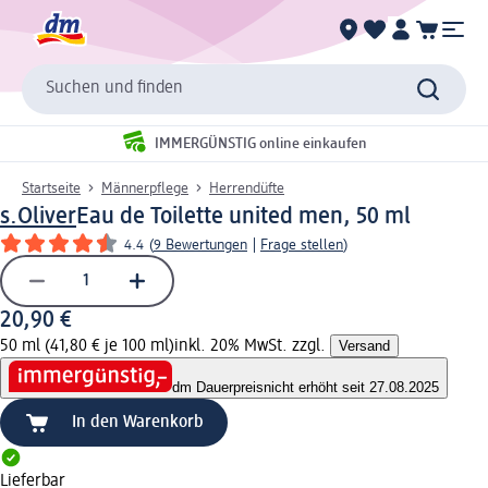
Suchen und finden
IMMERGÜNSTIG online einkaufen
Startseite
Männerpflege
Herrendüfte
s.Oliver
Eau de Toilette united men, 50 ml
4.4
(
9 Bewertungen
|
Frage stellen
)
20,90 €
50 ml (41,80 € je 100 ml)
inkl. 20% MwSt. zzgl.
Versand
dm Dauerpreis
nicht erhöht seit 27.08.2025
In den Warenkorb
Lieferbar