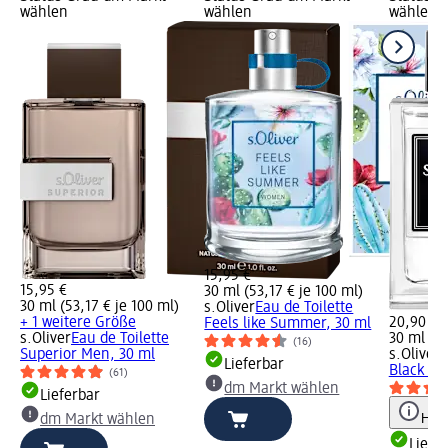
wählen
wählen
wählen
15,95 €
15,95 €
30 ml (53,17 € je 100 ml)
30 ml (53,17 € je 100 ml)
s.Oliver
Eau de Toilette
+ 1 weitere Größe
20,90 €
Feels like Summer, 30 ml
s.Oliver
Eau de Toilette
30 ml (69
(16)
Superior Men, 30 ml
s.Oliver
E
Lieferbar
Black La
(61)
dm Markt wählen
Lieferbar
Hinw
dm Markt wählen
Liefe