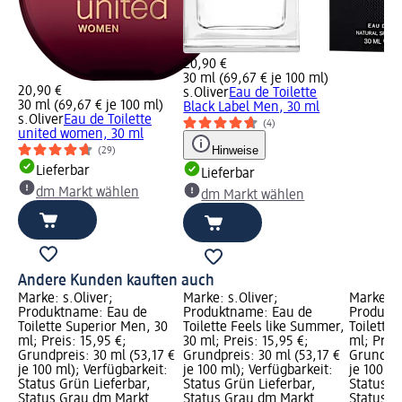
20,90 €
30 ml (69,67 € je 100 ml)
20,90 €
s.Oliver
Eau de Toilette
30 ml (69,67 € je 100 ml)
Black Label Men, 30 ml
s.Oliver
Eau de Toilette
(4)
united women, 30 ml
Hinweise
(29)
Lieferbar
Lieferbar
dm Markt wählen
dm Markt wählen
Andere Kunden kauften auch
Marke: s.Oliver;
Marke: s.Oliver;
Marke: s
Produktname: Eau de
Produktname: Eau de
Produkt
Toilette Superior Men, 30
Toilette Feels like Summer,
Toilette 
ml; Preis: 15,95 €;
30 ml; Preis: 15,95 €;
ml; Preis
Grundpreis: 30 ml (53,17 €
Grundpreis: 30 ml (53,17 €
Grundpre
je 100 ml); Verfügbarkeit:
je 100 ml); Verfügbarkeit:
je 100 ml
Status Grün Lieferbar,
Status Grün Lieferbar,
Status G
Status Grau dm Markt
Status Grau dm Markt
Status G