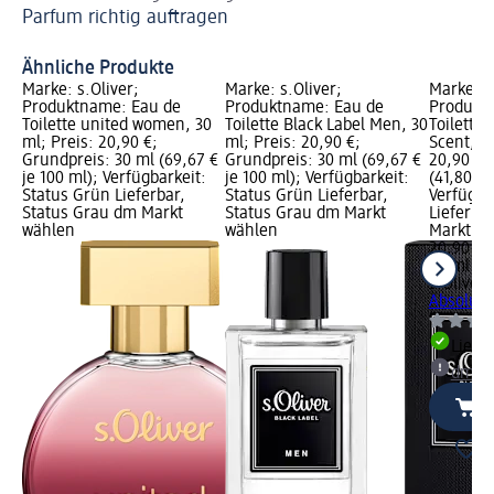
Parfum richtig auftragen
Sp
So
Ähnliche Produkte
Marke: s.Oliver;
Marke: s.Oliver;
Marke: s
Produktname: Eau de
Produktname: Eau de
Produkt
Toilette united women, 30
Toilette Black Label Men, 30
Toilette
ml; Preis: 20,90 €;
ml; Preis: 20,90 €;
Scent, 50
Grundpreis: 30 ml (69,67 €
Grundpreis: 30 ml (69,67 €
20,90 €;
je 100 ml); Verfügbarkeit:
je 100 ml); Verfügbarkeit:
(41,80 € 
Status Grün Lieferbar,
Status Grün Lieferbar,
Verfügba
Status Grau dm Markt
Status Grau dm Markt
Lieferba
wählen
wählen
Markt w
20,90 €
50 ml (41
s.Oliver
E
Absolute
Liefe
dm Ma