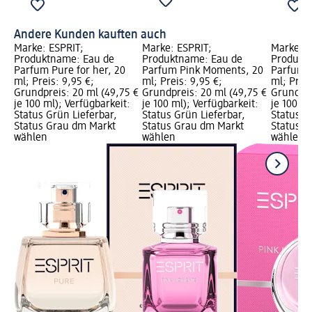
Andere Kunden kauften auch
Marke: ESPRIT;
Marke: ESPRIT;
Marke: E
Produktname: Eau de
Produktname: Eau de
Produkt
Parfum Pure for her, 20
Parfum Pink Moments, 20
Parfum G
ml; Preis: 9,95 €;
ml; Preis: 9,95 €;
ml; Preis
Grundpreis: 20 ml (49,75 €
Grundpreis: 20 ml (49,75 €
Grundpre
je 100 ml); Verfügbarkeit:
je 100 ml); Verfügbarkeit:
je 100 ml
Status Grün Lieferbar,
Status Grün Lieferbar,
Status G
Status Grau dm Markt
Status Grau dm Markt
Status G
wählen
wählen
wählen