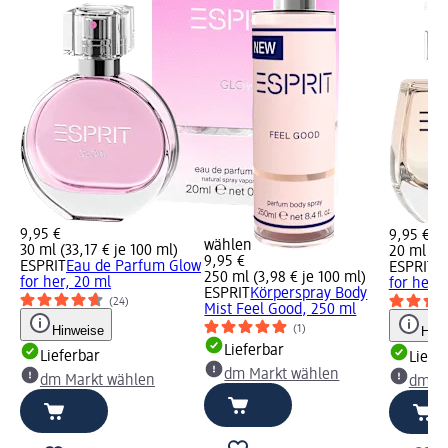
9,95 €
9,95 €
wählen
30 ml (33,17 € je 100 ml)
20 ml (49
9,95 €
ESPRIT
Eau de Parfum Glow
ESPRIT
E
250 ml (3,98 € je 100 ml)
for her, 20 ml
for her, 
ESPRIT
Körperspray Body
(24)
Mist Feel Good, 250 ml
(1)
Hinweise
Hinw
Lieferbar
Lieferbar
Liefe
dm Markt wählen
dm Markt wählen
dm Ma