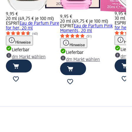
9,95 €
9,95 €
9,95 €
30 ml (33
20 ml (49,75 € je 100 ml)
20 ml (49,75 € je 100 ml)
ESPRIT
E
ESPRIT
Eau de Parfum Pure
ESPRIT
Eau de Parfum Pink
for her, 
for her, 20 ml
Moments, 20 ml
(40)
(51)
Hinw
Hinweise
Hinweise
Liefe
Lieferbar
Lieferbar
dm Ma
dm Markt wählen
dm Markt wählen