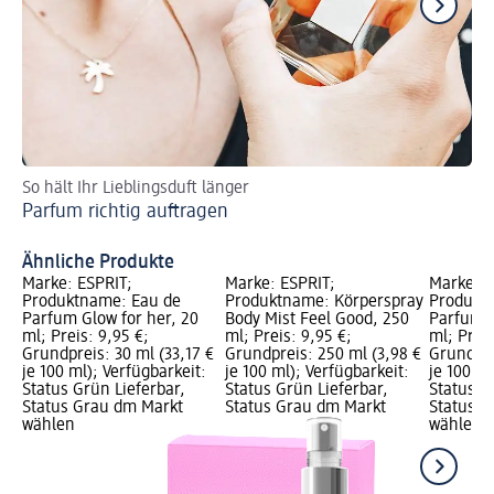
So hält Ihr Lieblingsduft länger
En
Parfum richtig auftragen
Na
Na
Ähnliche Produkte
Marke: ESPRIT;
Marke: ESPRIT;
Marke: E
Produktname: Eau de
Produktname: Körperspray
Produkt
Parfum Glow for her, 20
Body Mist Feel Good, 250
Parfum P
ml; Preis: 9,95 €;
ml; Preis: 9,95 €;
ml; Preis
Grundpreis: 30 ml (33,17 €
Grundpreis: 250 ml (3,98 €
Grundpre
je 100 ml); Verfügbarkeit:
je 100 ml); Verfügbarkeit:
je 100 ml
Status Grün Lieferbar,
Status Grün Lieferbar,
Status G
Status Grau dm Markt
Status Grau dm Markt
Status G
wählen
wählen