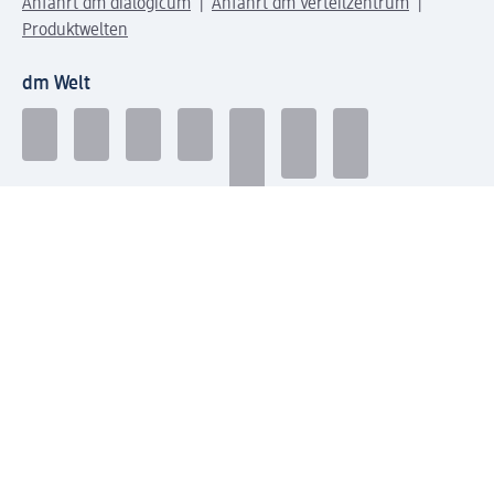
Anfahrt dm dialogicum
Anfahrt dm Verteilzentrum
Produktwelten
dm Welt
Geprüft und zertifiziert
Zahlungsarten