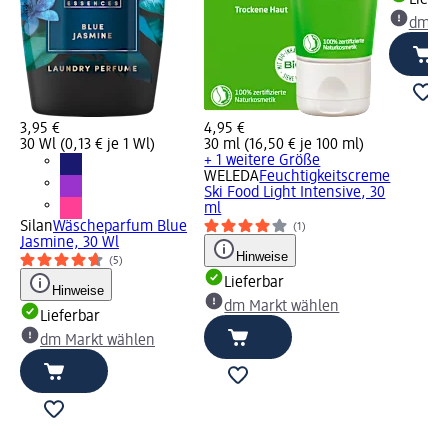
dm Ma
3,95 €
4,95 €
30 Wl (0,13 € je 1 Wl)
30 ml (16,50 € je 100 ml)
+ 1 weitere Größe
WELEDA
Feuchtigkeitscreme
Ski Food Light Intensive, 30
ml
Silan
Wäscheparfum Blue
(1)
Jasmine, 30 Wl
Hinweise
(5)
Lieferbar
Hinweise
dm Markt wählen
Lieferbar
dm Markt wählen