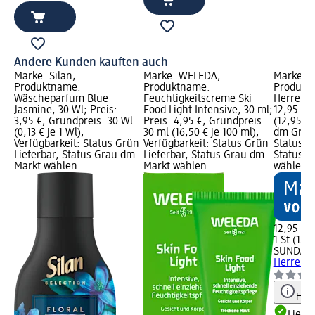
Andere Kunden kauften auch
Marke: Silan;
Marke: WELEDA;
Marke: 
Produktname:
Produktname:
Produktn
Wäscheparfum Blue
Feuchtigkeitscreme Ski
Herren si
Jasmine, 30 Wl; Preis:
Food Light Intensive, 30 ml;
12,95 €; 
3,95 €; Grundpreis: 30 Wl
Preis: 4,95 €; Grundpreis:
(12,95 € 
(0,13 € je 1 Wl);
30 ml (16,50 € je 100 ml);
dm Grafi
Verfügbarkeit: Status Grün
Verfügbarkeit: Status Grün
Status G
Lieferbar, Status Grau dm
Lieferbar, Status Grau dm
Status G
Markt wählen
Markt wählen
wählen
12,95 €
1 St (12,9
SUNDAN
Herren si
Hinw
Liefe