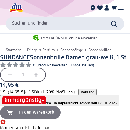
Suchen und finden
IMMERGÜNSTIG online einkaufen
Startseite
Pflege & Parfum
Sonnenpflege
Sonnenbrillen
SUNDANCE
Sonnenbrille Damen grau-weiß, 1 St
0
(
Produkt bewerten
|
Frage stellen
)
14,95 €
1 St (14,95 € je 1 St)
inkl. 20% MwSt. zzgl.
Versand
dm Dauerpreis
nicht erhöht seit 08.01.2025
In den Warenkorb
Momentan nicht lieferbar