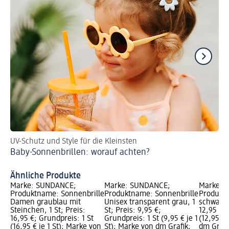
UV-Schutz und Style für die Kleinsten
So
Baby-Sonnenbrillen: worauf achten?
Ge
Ähnliche Produkte
Marke: SUNDANCE;
Marke: SUNDANCE;
Marke: 
Produktname: Sonnenbrille
Produktname: Sonnenbrille
Produktn
Damen graublau mit
Unisex transparent grau, 1
schwarz &
Steinchen, 1 St; Preis:
St; Preis: 9,95 €;
12,95 €; 
16,95 €; Grundpreis: 1 St
Grundpreis: 1 St (9,95 € je 1
(12,95 € 
(16,95 € je 1 St); Marke von
St); Marke von dm Grafik;
dm Grafi