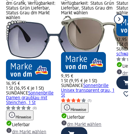
dm Grafik; Verfügbarkeit:
Verfügbarkeit: Status Grün
Status G
Status Grün Lieferbar,
Lieferbar, Status Grau dm
Status G
Status Grau dm Markt
Markt wählen
wählen
wählen
12,95 €
1 St (12,9
SUNDAN
schwarz 
Liefe
dm Ma
9,95 €
1 St (9,95 € je 1 St)
16,95 €
SUNDANCE
Sonnenbrille
1 St (16,95 € je 1 St)
Unisex transparent grau, 1
SUNDANCE
Sonnenbrille
St
Damen graublau mit
(1)
Steinchen, 1 St
(0)
Hinweise
Hinweise
Lieferbar
dm Markt wählen
Lieferbar
dm Markt wählen