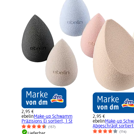
2,95 €
ebelin
Make-up Schwamm
2,95 €
Präzisions Ei sortiert, 1 St
ebelin
Make-up Schw
Abgeschrägt sortiert,
(157)
(114)
Lieferbar