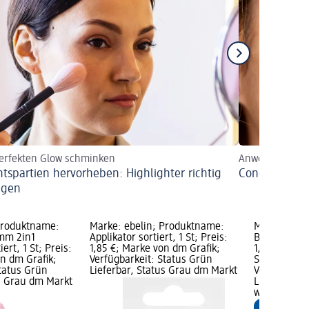
perfekten Glow schminken
Anwendung, Fa
htspartien hervorheben: Highlighter richtig
Concealer ric
agen
Produktname:
Marke: ebelin; Produktname:
Marke: ebel
mm 2in1
Applikator sortiert, 1 St; Preis:
Badeschwamm
ert, 1 St; Preis:
1,85 €; Marke von dm Grafik;
1,75 €; Grund
on dm Grafik;
Verfügbarkeit: Status Grün
St); Marke 
Status Grün
Lieferbar, Status Grau dm Markt
Verfügbarke
us Grau dm Markt
Lieferbar, 
wählen