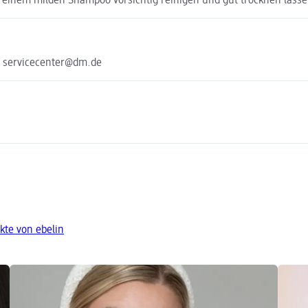
nem milden Shampoo vorsichtig reinigen und gut trocknen lasse
e servicecenter@dm.de
kte von ebelin