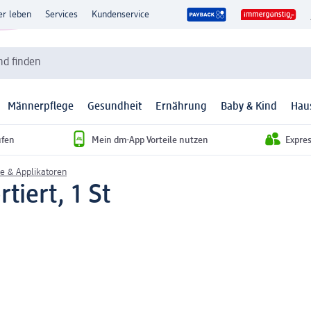
er leben
Services
Kundenservice
d finden
Männerpflege
Gesundheit
Ernährung
Baby & Kind
Hau
ufen
Mein dm-App Vorteile nutzen
Expre
 & Applikatoren
iert, 1 St