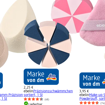
2,25 €
ebelin
Präzisionsschwämmchen
3,95 €
amm Präzision
sortiert, 1 St
ebelin
Make-up 
 1 St
Powderpuff, sorti
(68)
(74
Lieferbar