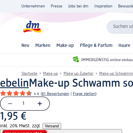
Unternehmen
Presse
Jobs bei dm
Inspiration
Bewusst
Suchen un
Neu
Marken
Make-up
Pflege & Parfum
Haare
IMMERGÜNSTIG online einka
Startseite
Make-up
Make-up Zubehör
Make-up Schwämme
ebelin
Make-up Schwamm sort
4.6
(
81 Bewertungen
|
Frage stellen
)
1,95 €
inkl. 20% MwSt. zzgl.
Versand