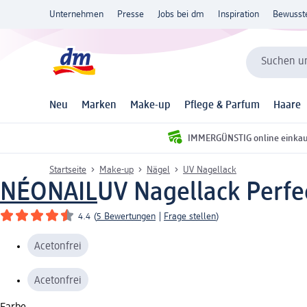
Unternehmen
Presse
Jobs bei dm
Inspiration
Bewusst
Suchen un
Neu
Marken
Make-up
Pflege & Parfum
Haare
IMMERGÜNSTIG online einka
Startseite
Make-up
Nägel
UV Nagellack
NÉONAIL
UV Nagellack Perfec
4.4
(
5 Bewertungen
|
Frage stellen
)
Acetonfrei
Acetonfrei