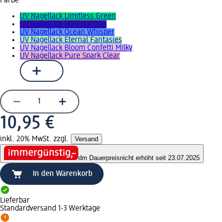
Farbe
UV Nagellack Limitless Green
UV Nagellack Bold Horizon
UV Nagellack Ocean Whisper
UV Nagellack Eternal Fantasies
UV Nagellack Bloom Confetti Milky
UV Nagellack Pure Spark Clear
10,95 €
inkl. 20% MwSt. zzgl.
Versand
dm Dauerpreis
nicht erhöht seit 23.07.2025
In den Warenkorb
Lieferbar
Standardversand 1-3 Werktage