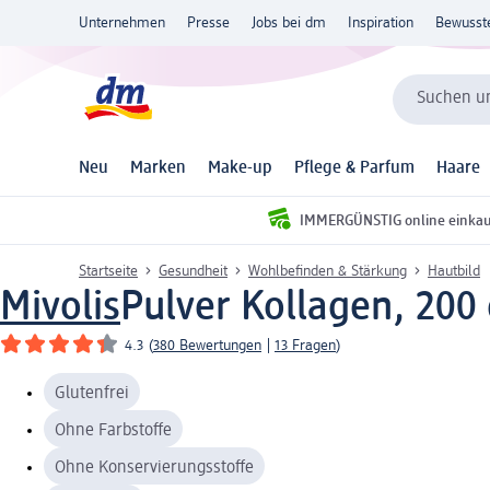
Unternehmen
Presse
Jobs bei dm
Inspiration
Bewusst
Suchen un
Neu
Marken
Make-up
Pflege & Parfum
Haare
IMMERGÜNSTIG online einka
Startseite
Gesundheit
Wohlbefinden & Stärkung
Hautbild
Mivolis
Pulver Kollagen, 200
4.3
(
380 Bewertungen
|
13 Fragen
)
Glutenfrei
Ohne Farbstoffe
Ohne Konservierungsstoffe