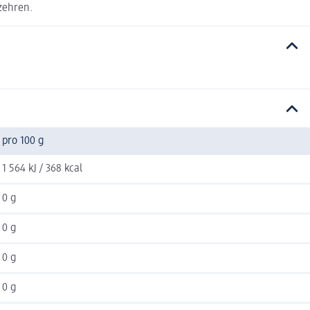
rzehren.
pro 100 g
1 564 kJ / 368 kcal
0 g
0 g
0 g
0 g