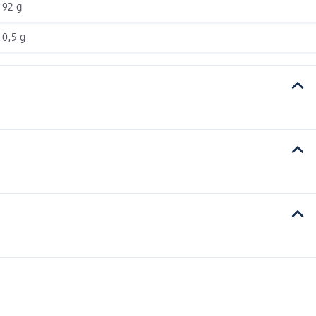
92 g
0,5 g