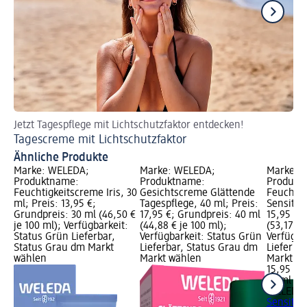
Jetzt Tagespflege mit Lichtschutzfaktor entdecken!
Me
Tagescreme mit Lichtschutzfaktor
Ge
Ähnliche Produkte
Marke: WELEDA;
Marke: WELEDA;
Marke: 
Produktname:
Produktname:
Produkt
Feuchtigkeitscreme Iris, 30
Gesichtscreme Glättende
Feuchtig
ml; Preis: 13,95 €;
Tagespflege, 40 ml; Preis:
Sensitive
Grundpreis: 30 ml (46,50 €
17,95 €; Grundpreis: 40 ml
15,95 €;
je 100 ml); Verfügbarkeit:
(44,88 € je 100 ml);
(53,17 € 
Status Grün Lieferbar,
Verfügbarkeit: Status Grün
Verfügba
Status Grau dm Markt
Lieferbar, Status Grau dm
Lieferba
wählen
Markt wählen
Markt w
15,95 €
30 ml (53
WELEDA
Sensitive