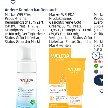
Andere Kunden kauften auch
Marke: WELEDA;
Marke: WELEDA;
Marke: 
Produktname:
Produktname:
Produktn
Reinigungsschaum Zart,
Gesichtscreme Cold
Everon, 4
150 ml; Preis: 11,95 €;
Cream, 30 ml; Preis:
5,45 €; 
Grundpreis: 150 ml (7,97 €
11,95 €; Grundpreis: 30 ml
(11,35 € j
je 100 ml); Verfügbarkeit:
(39,83 € je 100 ml);
Verfügba
Status Grün Lieferbar,
Verfügbarkeit: Status Grün
Lieferba
Status Grau dm Markt
Lieferbar, Status Grau dm
Markt w
Markt wählen
5,45 €
4,8 g (11,
WELEDA
Everon, 
Liefe
dm Ma