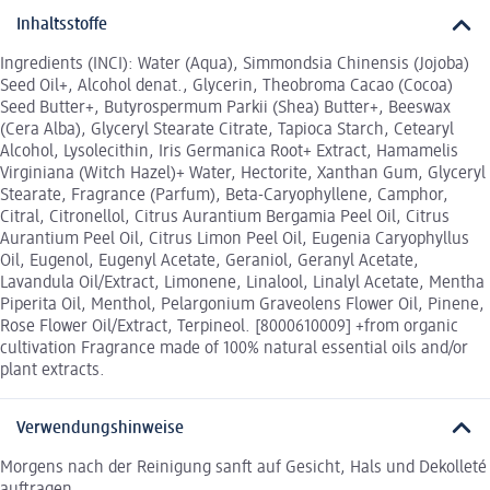
Inhaltsstoffe
Ingredients (INCI): Water (Aqua), Simmondsia Chinensis (Jojoba)
Seed Oil+, Alcohol denat., Glycerin, Theobroma Cacao (Cocoa)
Seed Butter+, Butyrospermum Parkii (Shea) Butter+, Beeswax
(Cera Alba), Glyceryl Stearate Citrate, Tapioca Starch, Cetearyl
Alcohol, Lysolecithin, Iris Germanica Root+ Extract, Hamamelis
Virginiana (Witch Hazel)+ Water, Hectorite, Xanthan Gum, Glyceryl
Stearate, Fragrance (Parfum), Beta-Caryophyllene, Camphor,
Citral, Citronellol, Citrus Aurantium Bergamia Peel Oil, Citrus
Aurantium Peel Oil, Citrus Limon Peel Oil, Eugenia Caryophyllus
Oil, Eugenol, Eugenyl Acetate, Geraniol, Geranyl Acetate,
Lavandula Oil/Extract, Limonene, Linalool, Linalyl Acetate, Mentha
Piperita Oil, Menthol, Pelargonium Graveolens Flower Oil, Pinene,
Rose Flower Oil/Extract, Terpineol. [8000610009] +from organic
cultivation Fragrance made of 100% natural essential oils and/or
plant extracts.
Verwendungshinweise
Morgens nach der Reinigung sanft auf Gesicht, Hals und Dekolleté
auftragen.