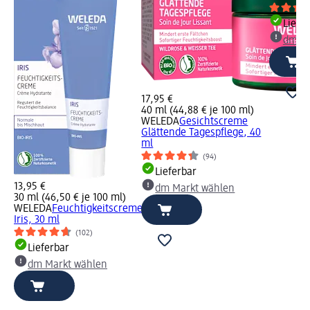
Liefe
dm Ma
17,95 €
40 ml (44,88 € je 100 ml)
WELEDA
Gesichtscreme
Glättende Tagespflege, 40
ml
(94)
Lieferbar
13,95 €
dm Markt wählen
30 ml (46,50 € je 100 ml)
WELEDA
Feuchtigkeitscreme
Iris, 30 ml
(102)
Lieferbar
dm Markt wählen