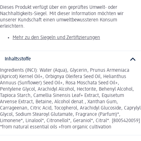
Dieses Produkt verfügt über ein geprüftes Umwelt- oder
Nachhaltigkeits-Siegel. Mit dieser Information möchten wir
unserer Kundschaft einen umweltbewussteren Konsum
erleichtern.
Mehr zu den Siegeln und Zertifizierungen
Inhaltsstoffe
Ingredients (INCI): Water (Aqua), Glycerin, Prunus Armeniaca
(Apricot) Kernel Oil+, Orbignya Oleifera Seed Oil, Helianthus
Annuus (Sunflower) Seed Oil+, Rosa Moschata Seed Oil+,
Pentylene Glycol, Arachidyl Alcohol, Hectorite, Behenyl Alcohol,
Tapioca Starch, Camellia Sinensis Leaf+ Extract, Equisetum
Arvense Extract, Betaine, Alcohol denat., Xanthan Gum,
Carrageenan, Citric Acid, Tocopherol, Arachidyl Glucoside, Caprylyl
Glycol, Sodium Stearoyl Glutamate, Fragrance (Parfum)*,
Limonene*, Linalool*, Citronellol*, Geraniol*, Citral*. [8005420059]
*from natural essential oils +from organic cultivation