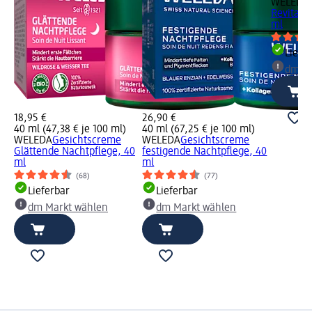
WELEDA
Revitali
ml
Liefe
dm Ma
18,95 €
26,90 €
40 ml (47,38 € je 100 ml)
40 ml (67,25 € je 100 ml)
WELEDA
Gesichtscreme
WELEDA
Gesichtscreme
Glättende Nachtpflege, 40
festigende Nachtpflege, 40
ml
ml
(68)
(77)
Lieferbar
Lieferbar
dm Markt wählen
dm Markt wählen