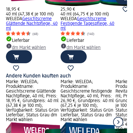
18,95 €
25,90 €
40 ml (47,38 € je 100 ml)
40 ml (64,75 € je 100 ml)
WELEDA
Gesichtscreme
WELEDA
Gesichtscreme
Glättende Nachtpflege, 40
Festigende Tagespflege, 40
ml
ml
(68)
(140)
Lieferbar
Lieferbar
dm Markt wählen
dm Markt wählen
Andere Kunden kauften auch
Marke: WELEDA;
Marke: WELEDA;
Marke: 
Produktname:
Produktname:
Produkt
Gesichtscreme Glättende
Gesichtscreme festigende
Revitali
Nachtpflege, 40 ml; Preis:
Nachtpflege, 40 ml; Preis:
ml; Preis
18,95 €; Grundpreis: 40 ml
26,90 €; Grundpreis: 40 ml
Grundpre
(47,38 € je 100 ml);
(67,25 € je 100 ml);
je 100 ml
Verfügbarkeit: Status Grün
Verfügbarkeit: Status Grün
Status G
Lieferbar, Status Grau dm
Lieferbar, Status Grau dm
Status G
Markt wählen
Markt wählen
wählen
8,95 €
250 ml (3