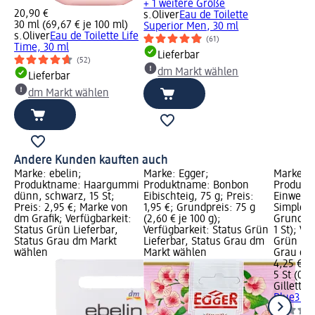
+ 1 weitere Größe
20,90 €
s.Oliver
Eau de Toilette
30 ml (69,67 € je 100 ml)
Superior Men, 30 ml
s.Oliver
Eau de Toilette Life
(61)
Time, 30 ml
Lieferbar
(52)
dm Markt wählen
Lieferbar
dm Markt wählen
Andere Kunden kauften auch
Marke: ebelin;
Marke: Egger;
Marke: Gi
Produktname: Haargummi
Produktname: Bonbon
Produkt
dünn, schwarz, 15 St;
Eibischteig, 75 g; Preis:
Einwegra
Preis: 2,95 €; Marke von
1,95 €; Grundpreis: 75 g
Simple, 5
dm Grafik; Verfügbarkeit:
(2,60 € je 100 g);
Grundprei
Status Grün Lieferbar,
Verfügbarkeit: Status Grün
1 St); Ve
Status Grau dm Markt
Lieferbar, Status Grau dm
Grün Lie
wählen
Markt wählen
Grau dm
4,25 €
5 St (0,85
Gillette
E
Blue3 Si