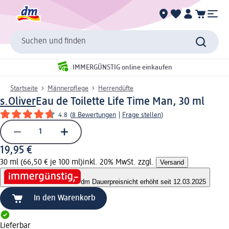
Suchen und finden
IMMERGÜNSTIG online einkaufen
Startseite
Männerpflege
Herrendüfte
s.Oliver
Eau de Toilette Life Time Man, 30 ml
4.8
(
8 Bewertungen
|
Frage stellen
)
19,95 €
30 ml (66,50 € je 100 ml)
inkl. 20% MwSt. zzgl.
Versand
dm Dauerpreis
nicht erhöht seit 12.03.2025
In den Warenkorb
Lieferbar