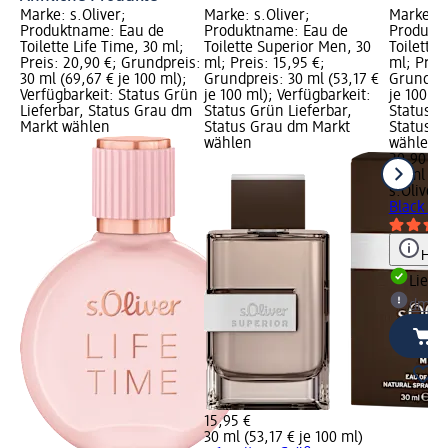
Marke: s.Oliver;
Marke: s.Oliver;
Marke: s
Produktname: Eau de
Produktname: Eau de
Produkt
Toilette Life Time, 30 ml;
Toilette Superior Men, 30
Toilette 
Preis: 20,90 €; Grundpreis:
ml; Preis: 15,95 €;
ml; Preis
30 ml (69,67 € je 100 ml);
Grundpreis: 30 ml (53,17 €
Grundpre
Verfügbarkeit: Status Grün
je 100 ml); Verfügbarkeit:
je 100 ml
Lieferbar, Status Grau dm
Status Grün Lieferbar,
Status G
Markt wählen
Status Grau dm Markt
Status G
wählen
wählen
20,90 €
30 ml (69
s.Oliver
E
Black La
Hinw
Liefe
dm Ma
15,95 €
30 ml (53,17 € je 100 ml)