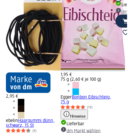
Liefe
dm Ma
1,95 €
75 g (2,60 € je 100 g)
2,95 €
Egger
Bonbon Eibischteig,
75 g
(13)
Hinweise
ebelin
Haargummi dünn,
Lieferbar
schwarz, 15 St
dm Markt wählen
(3)