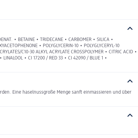
ENAT. • BETAINE • TRIDECANE • CARBOMER • SILICA •
XYACETOPHENONE • POLYGLYCERIN-10 • POLYGLYCERYL-10
RYLATES/C10-30 ALKYL ACRYLATE CROSSPOLYMER • CITRIC ACID •
ALOOL • CI 17200 / RED 33 • CI 42090 / BLUE 1 •
werden. Eine haselnussgroße Menge sanft einmassieren und über