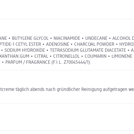
LKANE • BUTYLENE GLYCOL • NIACINAMIDE • UNDECANE • ALCOHOL D
PTIDE-1 CETYL ESTER • ADENOSINE • CHARCOAL POWDER • HYDRO
 • SODIUM HYDROXIDE • TETRASODIUM GLUTAMATE DIACETATE • AC
THAN GUM • CITRAL • CITRONELLOL • COUMARIN • LIMONENE • LIN
PARFUM / FRAGRANCE (F.I.L. Z70045444/1).
achtcreme täglich abends nach gründlicher Reinigung aufgetragen 