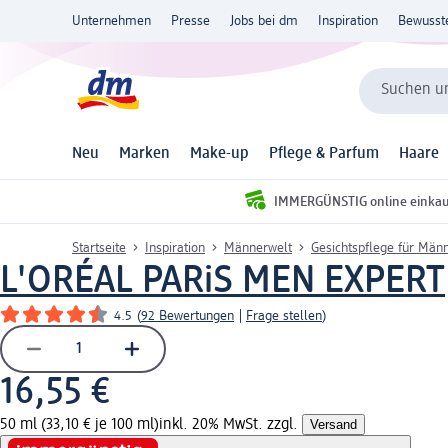
Unternehmen
Presse
Jobs bei dm
Inspiration
Bewusst
Suchen un
Neu
Marken
Make-up
Pflege & Parfum
Haare
IMMERGÜNSTIG online einka
Startseite
Inspiration
Männerwelt
Gesichtspflege für Män
L'ORÉAL PARiS MEN EXPERT
4.5
(
92 Bewertungen
|
Frage stellen
)
16,55 €
50 ml (33,10 € je 100 ml)
inkl. 20% MwSt. zzgl.
Versand