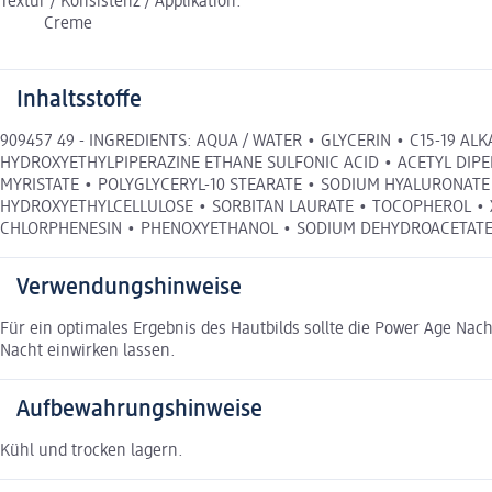
Textur / Konsistenz / Applikation:
Creme
Inhaltsstoffe
909457 49 - INGREDIENTS: AQUA / WATER • GLYCERIN • C15-19 A
HYDROXYETHYLPIPERAZINE ETHANE SULFONIC ACID • ACETYL DIPE
MYRISTATE • POLYGLYCERYL-10 STEARATE • SODIUM HYALURONATE
HYDROXYETHYLCELLULOSE • SORBITAN LAURATE • TOCOPHEROL • XAN
CHLORPHENESIN • PHENOXYETHANOL • SODIUM DEHYDROACETATE • 
Verwendungshinweise
Für ein optimales Ergebnis des Hautbilds sollte die Power Age N
Nacht einwirken lassen.
Aufbewahrungshinweise
Kühl und trocken lagern.