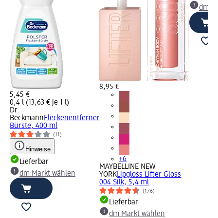
dm Ma
8,95 €
5,45 €
0,4 l (13,63 € je 1 l)
Dr.
Beckmann
Fleckenentferner
Bürste, 400 ml
(11)
Hinweise
+6
Lieferbar
MAYBELLINE NEW
dm Markt wählen
YORK
Lipgloss Lifter Gloss
004 Silk, 5,4 ml
(176)
Lieferbar
dm Markt wählen