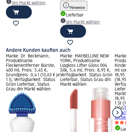
dm Markt wählen
Hinweise
Lieferbar
dm Markt wählen
Andere Kunden kauften auch
Marke: Dr. Beckmann;
Marke: MAYBELLINE NEW
Marke: S
Produktname:
YORK; Produktname:
Produktn
Fleckenentferner Bürste,
Lipgloss Lifter Gloss 004
Kinder M
400 ml; Preis: 5,45 €;
Silk, 5,4 ml; Preis: 8,95 €;
ml sortie
Grundpreis: 0,4 l (13,63 € je
Verfügbarkeit: Status Grün
18,95 €; 
1 l); Verfügbarkeit: Status
Lieferbar, Status Grau dm
(18,95 € j
Grün Lieferbar, Status
Markt wählen
Verfügba
Grau dm Markt wählen
Lieferba
Markt w
18,95 €
1 St (18,9
SIGG
Trin
Miracle 
sortiert, 
Liefe