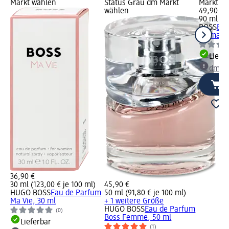
Markt wählen
Status Grau dm Markt
Markt w
wählen
49,90 €
90 ml (55
BOSS
Eau
Woman, 
Liefe
dm Ma
36,90 €
30 ml (123,00 € je 100 ml)
45,90 €
HUGO BOSS
Eau de Parfum
50 ml (91,80 € je 100 ml)
Ma Vie, 30 ml
+ 1 weitere Größe
HUGO BOSS
Eau de Parfum
(0)
Boss Femme, 50 ml
Lieferbar
(1)