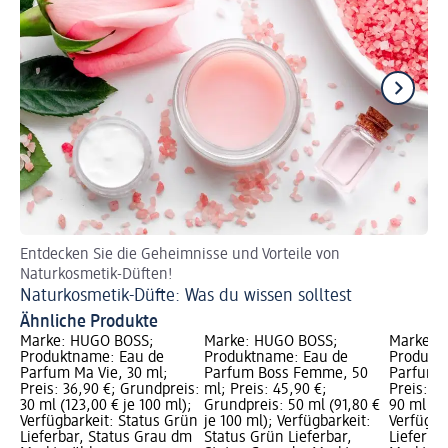
Entdecken Sie die Geheimnisse und Vorteile von
So 
Naturkosmetik-Düften!
Pa
Naturkosmetik-Düfte: Was du wissen solltest
Ähnliche Produkte
Marke: HUGO BOSS;
Marke: HUGO BOSS;
Marke: 
Produktname: Eau de
Produktname: Eau de
Produkt
Parfum Ma Vie, 30 ml;
Parfum Boss Femme, 50
Parfum 
Preis: 36,90 €; Grundpreis:
ml; Preis: 45,90 €;
Preis: 4
30 ml (123,00 € je 100 ml);
Grundpreis: 50 ml (91,80 €
90 ml (55
Verfügbarkeit: Status Grün
je 100 ml); Verfügbarkeit:
Verfügba
Lieferbar, Status Grau dm
Status Grün Lieferbar,
Lieferba