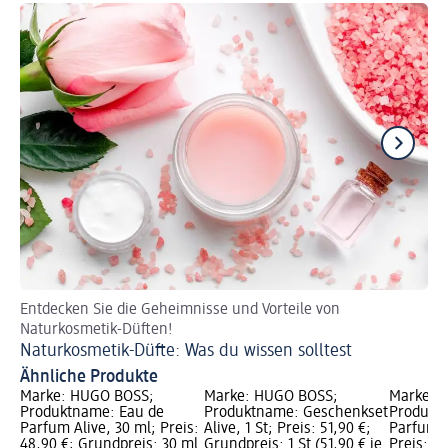
Entdecken Sie die Geheimnisse und Vorteile von
So 
Naturkosmetik-Düften!
Pa
Naturkosmetik-Düfte: Was du wissen solltest
Ähnliche Produkte
Marke: HUGO BOSS;
Marke: HUGO BOSS;
Marke: 
Produktname: Eau de
Produktname: Geschenkset
Produkt
Parfum Alive, 30 ml; Preis:
Alive, 1 St; Preis: 51,90 €;
Parfum 
48,90 €; Grundpreis: 30 ml
Grundpreis: 1 St (51,90 € je
Preis: 4