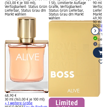
(163,00 € je 100 ml);
1 St); Limitierte Auflage
90 ml (55
Verfügbarkeit: Status Grün
Grafik; Verfügbarkeit:
Verfügba
Lieferbar, Status Grau dm
Status Grün Lieferbar,
Lieferba
Markt wählen
Status Grau dm Markt
Markt w
wählen
49,90 €
90 ml (55
BOSS
Eau
Woman, 
Liefe
dm Ma
48,90 €
30 ml (163,00 € je 100 ml)
+ 1 weitere Größe