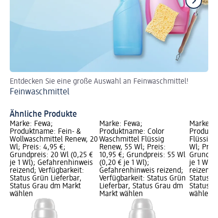
Entdecken Sie eine große Auswahl an Feinwaschmittel!
Di
Feinwaschmittel
Wa
Ähnliche Produkte
Marke: Fewa;
Marke: Fewa;
Marke: 
Produktname: Fein- &
Produktname: Color
Produkt
Wollwaschmittel Renew, 20
Waschmittel Flüssig
Flüssig 
Wl; Preis: 4,95 €;
Renew, 55 Wl; Preis:
Wl; Preis
Grundpreis: 20 Wl (0,25 €
10,95 €; Grundpreis: 55 Wl
Grundpre
je 1 Wl); Gefahrenhinweis
(0,20 € je 1 Wl);
je 1 Wl)
reizend; Verfügbarkeit:
Gefahrenhinweis reizend;
reizend;
Status Grün Lieferbar,
Verfügbarkeit: Status Grün
Status G
Status Grau dm Markt
Lieferbar, Status Grau dm
Status G
wählen
Markt wählen
wählen