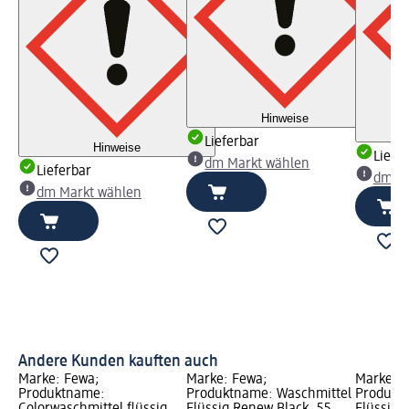
Hinweise
Lieferbar
Hinweise
Liefe
dm Markt wählen
Lieferbar
dm Ma
dm Markt wählen
Andere Kunden kauften auch
Marke: Fewa;
Marke: Fewa;
Marke: 
Produktname:
Produktname: Waschmittel
Produkt
Colorwaschmittel flüssig
Flüssig Renew Black, 55
Flüssig 