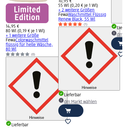
10,95 €
55 Wl (0,20 € je 1 Wl)
+ 2 weitere Größen
Fewa
Waschmittel Flüssig
Renew Black, 55 Wl
(1)
14,95 €
Liefe
80 Wl (0,19 € je 1 Wl)
dm Ma
+ 1 weitere Größe
Fewa
Colorwaschmittel
flüssig für helle Wäsche,
80 Wl
(0)
Hinweise
Lieferbar
dm Markt wählen
Hinweise
Lieferbar