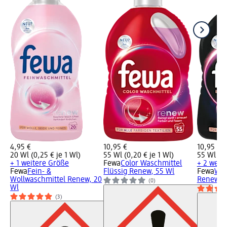
4,95 €
10,95 €
10,95 €
20 Wl (0,25 € je 1 Wl)
55 Wl (0,20 € je 1 Wl)
55 Wl (0,
+ 1 weitere Größe
Fewa
Color Waschmittel
+ 2 weit
Fewa
Fein- &
Flüssig Renew, 55 Wl
Fewa
Was
Wollwaschmittel Renew, 20
Renew Bl
(0)
Wl
(3)