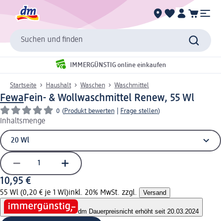
Suchen und finden
IMMERGÜNSTIG online einkaufen
Startseite
Haushalt
Waschen
Waschmittel
Fewa
Fein- & Wollwaschmittel Renew, 55 Wl
0
(
Produkt bewerten
|
Frage stellen
)
Inhaltsmenge
10,95 €
55 Wl (0,20 € je 1 Wl)
inkl. 20% MwSt. zzgl.
Versand
dm Dauerpreis
nicht erhöht seit 20.03.2024