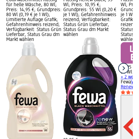
für helle Wäsche, 80 Wl;
Wl; Preis: 10,95 €;
Wl; Preis
Preis: 14,95 €; Grundpreis:
Grundpreis: 55 Wl (0,20 €
Grundpre
80 Wl (0,19 € je 1 Wl);
je 1 Wl); Gefahrenhinweis
je 1 Wl);
Limitierte Auflage Grafik;
reizend; Verfügbarkeit:
Grafik; 
Gefahrenhinweis reizend;
Status Grün Lieferbar,
reizend;
Verfügbarkeit: Status Grün
Status Grau dm Markt
Status G
Lieferbar, Status Grau dm
wählen
Status G
Markt wählen
wählen
14,95 €
80 Wl (0,
+ 2 weit
Fewa
Was
Renew Bl