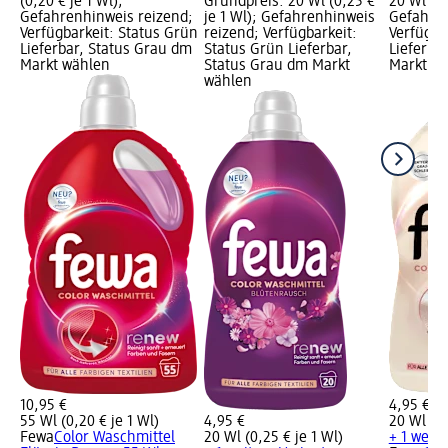
(0,20 € je 1 Wl);
Grundpreis: 20 Wl (0,25 €
20 Wl (0,
Gefahrenhinweis reizend;
je 1 Wl); Gefahrenhinweis
Gefahren
Verfügbarkeit: Status Grün
reizend; Verfügbarkeit:
Verfügba
Lieferbar, Status Grau dm
Status Grün Lieferbar,
Lieferba
Markt wählen
Status Grau dm Markt
Markt w
wählen
10,95 €
4,95 €
55 Wl (0,20 € je 1 Wl)
4,95 €
20 Wl (0,
Fewa
Color Waschmittel
20 Wl (0,25 € je 1 Wl)
+ 1 weit