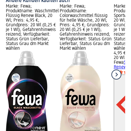
Andere Kunden kauften auch
Marke: Fewa;
Marke: Fewa;
Marke: 
Produktname: Waschmittel
Produktname:
Produkt
Flüssig Renew Black, 20
Colorwaschmittel flüssig
Sportwas
Wl; Preis: 4,95 €;
für helle Wäsche, 20 Wl;
20 Wl; Pr
Grundpreis: 20 Wl (0,25 €
Preis: 4,95 €; Grundpreis:
Grundpre
je 1 Wl); Gefahrenhinweis
20 Wl (0,25 € je 1 Wl);
je 1 Wl)
reizend; Verfügbarkeit:
Gefahrenhinweis reizend;
reizend;
Status Grün Lieferbar,
Verfügbarkeit: Status Grün
Status G
Status Grau dm Markt
Lieferbar, Status Grau dm
Status G
wählen
Markt wählen
wählen
4,95 €
20 Wl (0,
Fewa
Spo
Renew, 