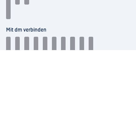
Mit dm verbinden
dm Newsletter: Keine Infos mehr verpassen
Jetzt zum dm Newsletter anmelden
Mein dm-App herunterladen