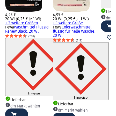
Liefe
4,95 €
4,95 €
dm Ma
20 Wl (0,25 € je 1 Wl)
20 Wl (0,25 € je 1 Wl)
+ 2 weitere Größen
+ 1 weitere Größe
Fewa
Waschmittel Flüssig
Fewa
Colorwaschmittel
Renew Black, 20 Wl
flüssig für helle Wäsche,
20 Wl
(238)
(518)
Hinweise
Hinweise
Lieferbar
Lieferbar
dm Markt wählen
dm Markt wählen