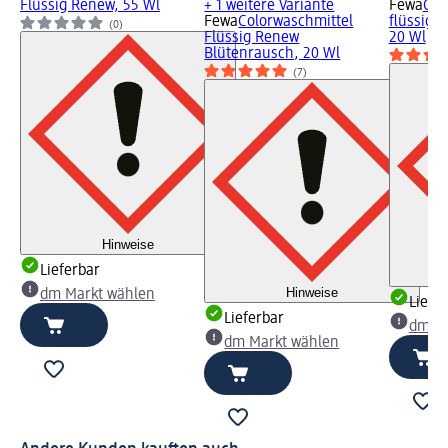
Flüssig Renew, 55 Wl
+ 1 weitere Variante
Fewa
Col
Fewa
Colorwaschmittel
flüssig 
(0)
Flüssig Renew
20 Wl
Blütenrausch, 20 Wl
(7)
Hinweise
Lieferbar
Hinweise
dm Markt wählen
Liefe
Lieferbar
dm Ma
dm Markt wählen