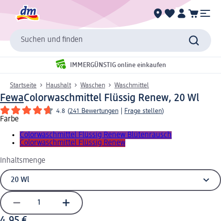
Suchen und finden
IMMERGÜNSTIG online einkaufen
Startseite
Haushalt
Waschen
Waschmittel
Fewa
Colorwaschmittel Flüssig Renew, 20 Wl
4.8
(
241 Bewertungen
|
Frage stellen
)
Farbe
Colorwaschmittel Flüssig Renew Blütenrausch
Colorwaschmittel Flüssig Renew
Inhaltsmenge
4,95 €