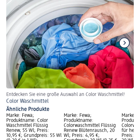
Entdecken Sie eine große Auswahl an Color Waschmittel!
En
Color Waschmittel
Vo
Ähnliche Produkte
Marke: Fewa;
Marke: Fewa;
Marke: 
Produktname: Color
Produktname:
Produkt
Waschmittel Flüssig
Colorwaschmittel Flüssig
Colorwas
Renew, 55 Wl; Preis:
Renew Blütenrausch, 20
für hell
10,95 €; Grundpreis: 55 Wl
Wl; Preis: 4,95 €;
Preis: 4