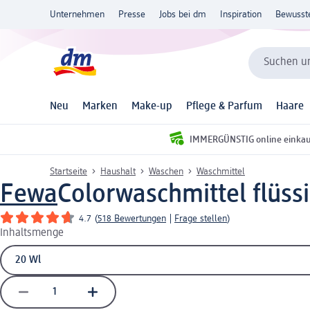
Unternehmen
Presse
Jobs bei dm
Inspiration
Bewusst
Suchen un
Neu
Marken
Make-up
Pflege & Parfum
Haare
IMMERGÜNSTIG online einka
Startseite
Haushalt
Waschen
Waschmittel
Fewa
Colorwaschmittel flüss
4.7
(
518 Bewertungen
|
Frage stellen
)
Inhaltsmenge