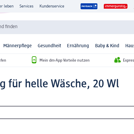
er leben
Services
Kundenservice
d finden
Männerpflege
Gesundheit
Ernährung
Baby & Kind
Hau
ufen
Mein dm-App Vorteile nutzen
Expre
ig für helle Wäsche, 20 Wl