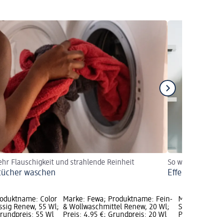
hr Flauschigkeit und strahlende Reinheit
So wird Wäsche
tücher waschen
Effektiv Wäs
roduktname: Color
Marke: Fewa; Produktname: Fein-
Marke: Few
ssig Renew, 55 Wl;
& Wollwaschmittel Renew, 20 Wl;
Sportwaschm
Grundpreis: 55 Wl
Preis: 4,95 €; Grundpreis: 20 Wl
Preis: 4,95