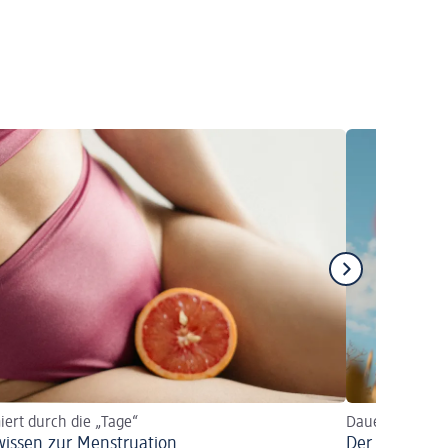
iert durch die „Tage“
Dauer, Phasen,
wissen zur Menstruation
Der Zyklus de