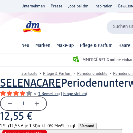
Unternehmen
Presse
Jobs bei dm
Inspiration
Bewusst
Suchen un
Neu
Marken
Make-up
Pflege & Parfum
Haare
IMMERGÜNSTIG online einka
Startseite
Pflege & Parfum
Periodenprodukte
Periodenun
SELENACARE
Periodenunterw
4
(
1 Bewertung
|
Frage stellen
)
12,55 €
1 St (12,55 € je 1 St)
inkl. 0% MwSt. zzgl.
Versand