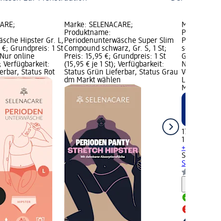
CARE;
Marke: SELENACARE;
Marke: SEL
Produktname:
Produktnam
sche Hipster Gr. L,
Periodenunterwäsche Super Slim
Periodenunt
5 €; Grundpreis: 1 St
Compound schwarz, Gr. S, 1 St;
schwarz Gr. 
; Nur online
Preis: 15,95 €; Grundpreis: 1 St
Grundpreis: 1
; Verfügbarkeit:
(15,95 € je 1 St); Verfügbarkeit:
Nur online e
erbar, Status Rot
Status Grün Lieferbar, Status Grau
Verfügbarke
dm Markt wählen
Lieferbar, S
Märkte
17,95 €
1 St (17,95 €
+ 3 weitere 
SELENACAR
Slip Hanf sc
Hinweis
Lieferbar
Alle dm 