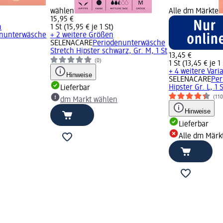
wählen
Alle dm Märkte
15,95 €
n
1 St (15,95 € je 1 St)
enunterwäsche
+ 2 weitere Größen
SELENACARE
Periodenunterwäsche
Stretch Hipster schwarz, Gr. M, 1 St
13,45 €
(0)
1 St (13,45 € je 1 
+ 4 weitere Vari
Hinweise
SELENACARE
Per
Hipster Gr. L, 1 
Lieferbar
(110
dm Markt wählen
Hinweise
Lieferbar
Alle dm Märk