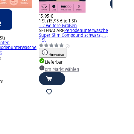
15,95 €
1 St (15,95 € je 1 St)
+ 2 weitere Größen
SELENACARE
Periodenunterwäsche
Super Slim Compound schwarz,...,
St)
1 St
anten
(0)
iodenunterwäsche
St
Hinweise
)
Lieferbar
dm Markt wählen
te