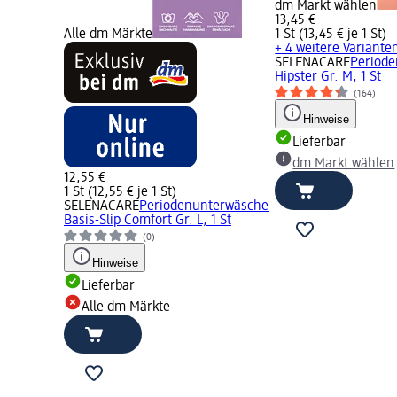
dm Markt wählen
13,45 €
Alle dm Märkte
1 St (13,45 € je 1 St)
+ 4 weitere Variante
SELENACARE
Period
Hipster Gr. M, 1 St
(164)
Hinweise
Lieferbar
dm Markt wählen
12,55 €
1 St (12,55 € je 1 St)
SELENACARE
Periodenunterwäsche
Basis-Slip Comfort Gr. L, 1 St
(0)
Hinweise
Lieferbar
Alle dm Märkte