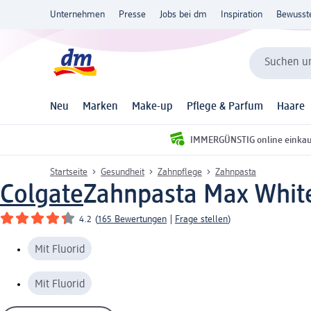
Unternehmen
Presse
Jobs bei dm
Inspiration
Bewusst
Suchen un
Neu
Marken
Make-up
Pflege & Parfum
Haare
IMMERGÜNSTIG online einka
Startseite
Gesundheit
Zahnpflege
Zahnpasta
Colgate
Zahnpasta Max White 
4.2
(
165 Bewertungen
|
Frage stellen
)
Mit Fluorid
Mit Fluorid