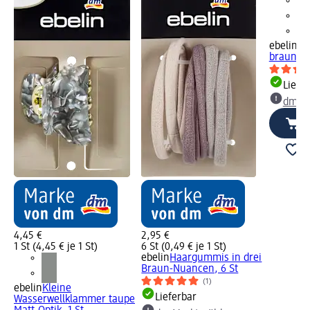
ebelin
Ha
braun, 1
Liefe
dm Ma
4,45 €
2,95 €
1 St (4,45 € je 1 St)
6 St (0,49 € je 1 St)
ebelin
Haargummis in drei
Braun-Nuancen, 6 St
(1)
ebelin
Kleine
Lieferbar
Wasserwellklammer taupe