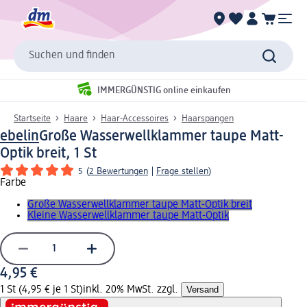
Suchen und finden
IMMERGÜNSTIG online einkaufen
Startseite
Haare
Haar-Accessoires
Haarspangen
ebelin
Große Wasserwellklammer taupe Matt-
Optik breit, 1 St
5
(
2 Bewertungen
|
Frage stellen
)
Farbe
Große Wasserwellklammer taupe Matt-Optik breit
Kleine Wasserwellklammer taupe Matt-Optik
4,95 €
1 St (4,95 € je 1 St)
inkl. 20% MwSt. zzgl.
Versand