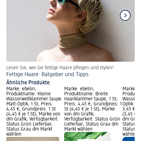
Lesen Sie, wie Sie fettige Haare pflegen und stylen!
Di
Fettige Haare: Ratgeber und Tipps
Mi
Ähnliche Produkte
Marke: ebelin;
Marke: ebelin;
Marke: e
Produktname: Kleine
Produktname: Breite
Produkt
Wasserwellklammer taupe
Haarklammer taupe, 1 St;
Wasserw
Matt-Optik, 1 St; Preis:
Preis: 4,45 €; Grundpreis: 1
Optik bre
4,45 €; Grundpreis: 1 St
St (4,45 € je 1 St); Marke
3,45 €; G
(4,45 € je 1 St); Marke von
von dm Grafik;
(3,45 € j
dm Grafik; Verfügbarkeit:
Verfügbarkeit: Status Grün
dm Grafi
Status Grün Lieferbar,
Lieferbar, Status Grau dm
Status G
Status Grau dm Markt
Markt wählen
Status G
wählen
wählen