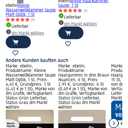
ebelin
Breite Haarklammer
ebelin
Kleine
taupe, 1 St
Wasserwellklammer taupe
(1)
Matt-Optik, 1 St
Lieferbar
(1)
dm Markt wählen
Lieferbar
dm Markt wählen
Andere Kunden kauften auch
Marke: ebelin;
Marke: ebelin;
Marke: e
Produktname: Kleine
Produktname:
Produkt
Wasserwellklammer taupe
Haargummis in drei Braun-
Haargum
Matt-Optik, 1 St; Preis:
Nuancen, 6 St; Preis:
15 St; Pr
4,45 €; Grundpreis: 1 St
2,95 €; Grundpreis: 6 St
von dm G
(4,45 € je 1 St); Marke von
(0,49 € je 1 St); Marke von
Verfügba
dm Grafik; Verfügbarkeit:
dm Grafik; Verfügbarkeit:
Lieferba
Status Grün Lieferbar,
Status Grün Lieferbar,
Markt w
Status Grau dm Markt
Status Grau dm Markt
wählen
wählen
2,95 €