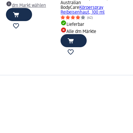
Australian
dm Markt wählen
BodyCare
Körperspray
Reibeisenhaut, 100 ml
(62)
Lieferbar
Alle dm Märkte