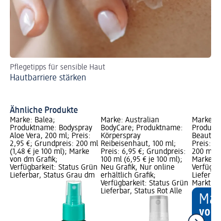
Pflegetipps für sensible Haut
Wi
Hautbarriere stärken
Pi
Ähnliche Produkte
Marke: Balea;
Marke: Australian
Marke: B
Produktname: Bodyspray
BodyCare; Produktname:
Produkt
Aloe Vera, 200 ml; Preis:
Körperspray
Beautifu
2,95 €; Grundpreis: 200 ml
Reibeisenhaut, 100 ml;
Preis: 2
(1,48 € je 100 ml); Marke
Preis: 6,95 €; Grundpreis:
200 ml (1
von dm Grafik;
100 ml (6,95 € je 100 ml);
Marke vo
Verfügbarkeit: Status Grün
Neu Grafik, Nur online
Verfügba
Lieferbar, Status Grau dm
erhältlich Grafik;
Lieferba
Verfügbarkeit: Status Grün
Markt w
Lieferbar, Status Rot Alle