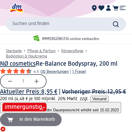
Suchen und finden
IMMERGÜNSTIG online einkaufen
Startseite
Pflege & Parfum
Körperpflege
Bodylotion & Hautcreme
NØ cosmetics
Re-Balance Bodyspray, 200 ml
4.5
(
30 Bewertungen
|
1 Frage
)
Aktueller Preis:
8,95 €
|
Vorheriger Preis:
12,95 €
200 ml (4,48 € je 100 ml)
inkl. 20% MwSt. zzgl.
Versand
dm Dauerpreis
nicht erhöht seit 15.02.2023
In den Warenkorb