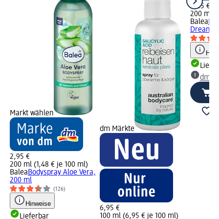
2,45 €
200 ml (1
Balea
Kör
Dreams,
Hinw
Liefe
dm Ma
Markt wählen
dm Märkte
2,95 €
200 ml (1,48 € je 100 ml)
Balea
Bodyspray Aloe Vera,
200 ml
(126)
Hinweise
6,95 €
100 ml (6,95 € je 100 ml)
Lieferbar