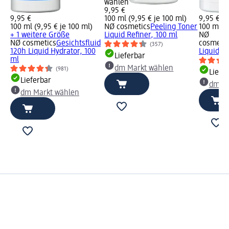
wählen
9,95 €
9,95 €
100 ml (9,95 € je 100 ml)
9,95 €
100 ml (9,95 € je 100 ml)
NØ cosmetics
Peeling Toner
100 ml (9
+ 1 weitere Größe
Liquid Refiner, 100 ml
NØ
NØ cosmetics
Gesichtsfluid
cosmetic
(357)
120h Liquid Hydrator, 100
Liquid Il
Lieferbar
ml
dm Markt wählen
(981)
Liefe
Lieferbar
dm Ma
dm Markt wählen