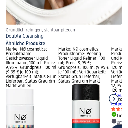
Gründlich reinigen, sichtbar pflegen
Ur
Double Cleansing
Lä
Ähnliche Produkte
Marke: NØ cosmetics;
Marke: NØ cosmetics;
Marke: N
Produktname:
Produktname: Peeling
Produktn
Gesichtswasser Liquid
Toner Liquid Refiner, 100
und Körp
Illuminator, 100 ml; Preis:
ml; Preis: 9,95 €;
Preis: 1
9,95 €; Grundpreis: 100 ml
Grundpreis: 100 ml (9,95 €
120 ml (1
(9,95 € je 100 ml);
je 100 ml); Verfügbarkeit:
Verfügba
Verfügbarkeit: Status Grün
Status Grün Lieferbar,
Lieferba
Lieferbar, Status Grau dm
Status Grau dm Markt
Markt w
Markt wählen
12,95 €
120 ml (1
+ 1 weit
NØ cosm
Körpersp
Liefe
dm Ma