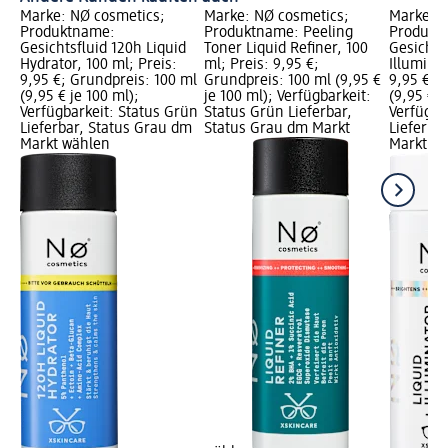
Marke: NØ cosmetics;
Marke: NØ cosmetics;
Marke: N
Produktname:
Produktname: Peeling
Produkt
Gesichtsfluid 120h Liquid
Toner Liquid Refiner, 100
Gesichts
Hydrator, 100 ml; Preis:
ml; Preis: 9,95 €;
Illuminat
9,95 €; Grundpreis: 100 ml
Grundpreis: 100 ml (9,95 €
9,95 €; 
(9,95 € je 100 ml);
je 100 ml); Verfügbarkeit:
(9,95 € j
Verfügbarkeit: Status Grün
Status Grün Lieferbar,
Verfügba
Lieferbar, Status Grau dm
Status Grau dm Markt
Lieferba
Markt wählen
Markt w