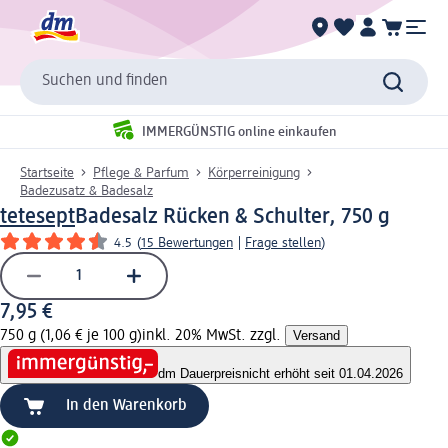
Suchen und finden
IMMERGÜNSTIG online einkaufen
Startseite
Pflege & Parfum
Körperreinigung
Badezusatz & Badesalz
tetesept
Badesalz Rücken & Schulter, 750 g
4.5
(
15 Bewertungen
|
Frage stellen
)
7,95 €
750 g (1,06 € je 100 g)
inkl. 20% MwSt. zzgl.
Versand
dm Dauerpreis
nicht erhöht seit 01.04.2026
In den Warenkorb