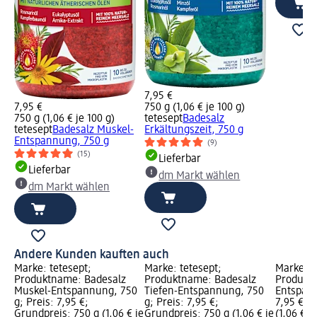
7,95 €
7,95 €
750 g (1,06 € je 100 g)
750 g (1,06 € je 100 g)
tetesept
Badesalz
tetesept
Badesalz Muskel-
Erkältungszeit, 750 g
Entspannung, 750 g
(9)
(15)
Lieferbar
Lieferbar
dm Markt wählen
dm Markt wählen
Andere Kunden kauften auch
Marke: tetesept;
Marke: tetesept;
Marke: t
Produktname: Badesalz
Produktname: Badesalz
Produkt
Muskel-Entspannung, 750
Tiefen-Entspannung, 750
Entspann
g; Preis: 7,95 €;
g; Preis: 7,95 €;
7,95 €; 
Grundpreis: 750 g (1,06 € je
Grundpreis: 750 g (1,06 € je
(1,06 € j