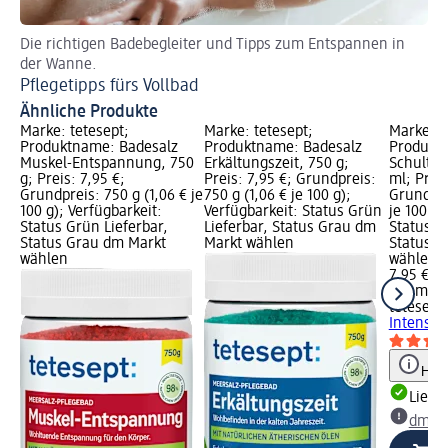
Die richtigen Badebegleiter und Tipps zum Entspannen in
Fü
der Wanne.
Ba
Pflegetipps fürs Vollbad
Ähnliche Produkte
Marke: tetesept;
Marke: tetesept;
Marke: t
Produktname: Badesalz
Produktname: Badesalz
Produkt
Muskel-Entspannung, 750
Erkältungszeit, 750 g;
Schulter
g; Preis: 7,95 €;
Preis: 7,95 €; Grundpreis:
ml; Preis
Grundpreis: 750 g (1,06 € je
750 g (1,06 € je 100 g);
Grundpre
100 g); Verfügbarkeit:
Verfügbarkeit: Status Grün
je 100 ml
Status Grün Lieferbar,
Lieferbar, Status Grau dm
Status G
Status Grau dm Markt
Markt wählen
Status G
wählen
wählen
7,95 €
125 ml (6
tetesept
Intensiv
Hinw
Liefe
dm Ma