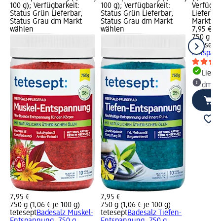
100 g); Verfügbarkeit:
100 g); Verfügbarkeit:
Verfügba
Status Grün Lieferbar,
Status Grün Lieferbar,
Lieferba
Status Grau dm Markt
Status Grau dm Markt
Markt w
wählen
wählen
7,95 €
750 g (1,
tetesept
Entspan
Liefe
dm Ma
7,95 €
7,95 €
750 g (1,06 € je 100 g)
750 g (1,06 € je 100 g)
tetesept
Badesalz Muskel-
tetesept
Badesalz Tiefen-
Entspannung, 750 g
Entspannung, 750 g