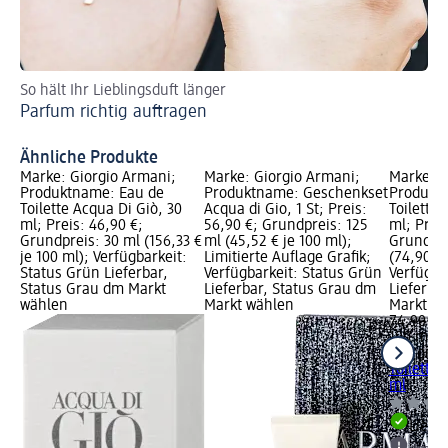
So hält Ihr Lieblingsduft länger
Ha
Parfum richtig auftragen
Sp
So
Ähnliche Produkte
Marke: Giorgio Armani;
Marke: Giorgio Armani;
Marke: G
Produktname: Eau de
Produktname: Geschenkset
Produkt
Toilette Acqua Di Giò, 30
Acqua di Gio, 1 St; Preis:
Toilette 
ml; Preis: 46,90 €;
56,90 €; Grundpreis: 125
ml; Preis
Grundpreis: 30 ml (156,33 €
ml (45,52 € je 100 ml);
Grundpre
je 100 ml); Verfügbarkeit:
Limitierte Auflage Grafik;
(74,90 € 
Status Grün Lieferbar,
Verfügbarkeit: Status Grün
Verfügba
Status Grau dm Markt
Lieferbar, Status Grau dm
Lieferba
wählen
Markt wählen
Markt w
74,90 €
100 ml (7
Giorgio 
Toilette 
ml
Liefe