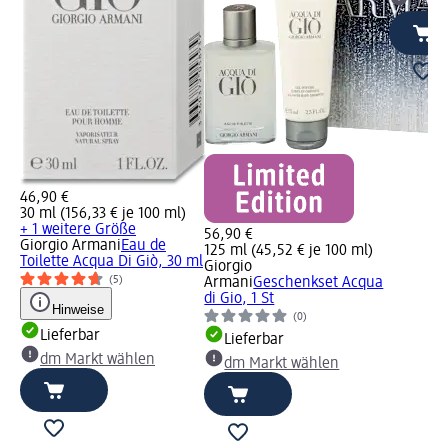
dm Ma
46,90 €
30 ml (156,33 € je 100 ml)
+ 1 weitere Größe
56,90 €
Giorgio Armani
Eau de
125 ml (45,52 € je 100 ml)
Toilette Acqua Di Giò, 30 ml
Giorgio
(5)
Armani
Geschenkset Acqua
di Gio, 1 St
Hinweise
(0)
Lieferbar
Lieferbar
dm Markt wählen
dm Markt wählen