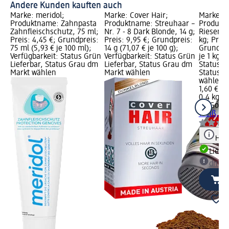
Andere Kunden kauften auch
Marke: meridol;
Marke: Cover Hair;
Marke: 
Produktname: Zahnpasta
Produktname: Streuhaar –
Produkt
Zahnfleischschutz, 75 ml;
Nr. 7 - 8 Dark Blonde, 14 g;
Riesenb
Preis: 4,45 €; Grundpreis:
Preis: 9,95 €; Grundpreis:
kg; Preis
75 ml (5,93 € je 100 ml);
14 g (71,07 € je 100 g);
Grundpre
Verfügbarkeit: Status Grün
Verfügbarkeit: Status Grün
je 1 kg);
Lieferbar, Status Grau dm
Lieferbar, Status Grau dm
Status G
Markt wählen
Markt wählen
Status G
wählen
1,60 €
0,4 kg (4
BioGour
Weiß, 0,
Hinw
Liefe
dm Ma