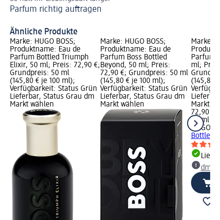
Parfum richtig auftragen
Pa
Ähnliche Produkte
Marke: HUGO BOSS;
Marke: HUGO BOSS;
Marke: 
Produktname: Eau de
Produktname: Eau de
Produkt
Parfum Bottled Triumph
Parfum Boss Bottled
Parfum Bo
Elixir, 50 ml; Preis: 72,90 €;
Beyond, 50 ml; Preis:
ml; Preis
Grundpreis: 50 ml
72,90 €; Grundpreis: 50 ml
Grundpre
(145,80 € je 100 ml);
(145,80 € je 100 ml);
(145,80 €
Verfügbarkeit: Status Grün
Verfügbarkeit: Status Grün
Verfügba
Lieferbar, Status Grau dm
Lieferbar, Status Grau dm
Lieferba
Markt wählen
Markt wählen
Markt w
72,90 €
50 ml (14
HUGO B
Bottled I
Liefe
dm Ma