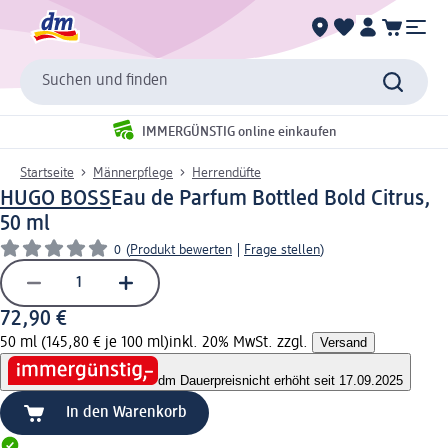
Suchen und finden
IMMERGÜNSTIG online einkaufen
Startseite
Männerpflege
Herrendüfte
HUGO BOSS
Eau de Parfum Bottled Bold Citrus,
50 ml
0
(
Produkt bewerten
|
Frage stellen
)
72,90 €
50 ml (145,80 € je 100 ml)
inkl. 20% MwSt. zzgl.
Versand
dm Dauerpreis
nicht erhöht seit 17.09.2025
In den Warenkorb