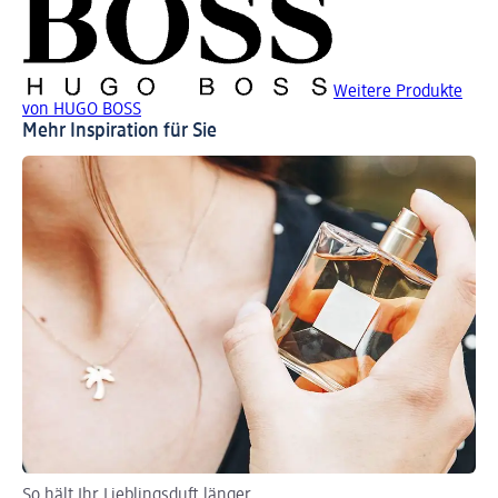
Weitere Produkte
von HUGO BOSS
Mehr Inspiration für Sie
So hält Ihr Lieblingsduft länger
Di