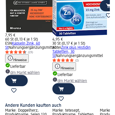
7,95 €
60 St (0,13 € je 1 St)
4,95 €
ESN
Kapseln Zink, 60
30 St (0,17 € je 1 St)
St
Nahrungsergänzungsmittel
Abtei
Zink plus Histidin
Tabletten, 30
(23)
St
Nahrungsergänzungsmittel
Hinweise
(2)
Lieferbar
Hinweise
dm Markt wählen
Lieferbar
dm Markt wählen
Andere Kunden kauften auch
Marke: Doppelherz;
Marke: tetesept;
Marke: D
Produktname: Selen 120
Produktname: Tabletten
Produktn