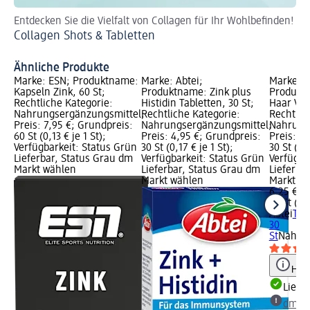
Entdecken Sie die Vielfalt von Collagen für Ihr Wohlbefinden!
Bet
Collagen Shots & Tabletten
en
Be
Ähnliche Produkte
Marke: ESN; Produktname:
Marke: Abtei;
Marke: A
Kapseln Zink, 60 St;
Produktname: Zink plus
Produktn
Rechtliche Kategorie:
Histidin Tabletten, 30 St;
Haar Vita
Nahrungsergänzungsmittel;
Rechtliche Kategorie:
Rechtlic
Preis: 7,95 €; Grundpreis:
Nahrungsergänzungsmittel;
Nahrung
60 St (0,13 € je 1 St);
Preis: 4,95 €; Grundpreis:
Preis: 6
Verfügbarkeit: Status Grün
30 St (0,17 € je 1 St);
30 St (0,2
Lieferbar, Status Grau dm
Verfügbarkeit: Status Grün
Verfügba
Markt wählen
Lieferbar, Status Grau dm
Lieferba
Markt wählen
Markt w
6,25 €
30 St (0,2
Abtei
Tab
30
St
Nahrun
Hinw
Liefe
dm Ma