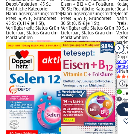
Depot-Tabletten, 45 St;
Eisen + B12 + C + Folsäure,
Kollagen
Rechtliche Kategorie:
30 St; Rechtliche Kategorie:
Beta-Caro
Nahrungsergänzungsmittel;
Nahrungsergänzungsmittel;
Rechtlic
Preis: 4,95 €; Grundpreis:
Preis: 4,45 €; Grundpreis:
Nahrung
45 St (0,11 € je 1 St);
30 St (0,15 € je 1 St);
Preis: 6
Verfügbarkeit: Status Grün
Verfügbarkeit: Status Grün
30 St (0,2
Lieferbar, Status Grau dm
Lieferbar, Status Grau dm
Verfügba
Markt wählen
Markt wählen
Lieferba
Markt w
6,95 €
30 St (0,2
Doppelh
Kollagen
Beta-Car
St
Nahrun
Hinw
Liefe
dm Ma