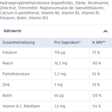
Hydroxypropylmethylcellulose (Kapselhülle), Stärke, Nicotinamid,
Zinkcitrat, Trennmittel: Magnesiumsalze der Speisefettsäuren;
Calcium-D-pantothenat, Vitamin B6, Vitamin B2, Vitamin B1,
Folsäure, Biotin, Vitamin B12.
Nährwerte
Zusammensetzung
Pro Tagesdosis*
% NRV**
Folsäure
150 µg
75 %
Niacin
16,5 mg
103 %
Pantothensäure
5,5 mg
92 %
Zink
5 mg
50 %
Biotin
60 µg
120 %
Vitamin B 2, Riboflavin
1,6 mg
114 %