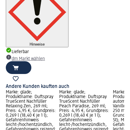
Hinweise
Lieferbar
dm Markt wählen
Andere Kunden kauften auch
Marke: glade;
Marke: glade;
Marke: D
Produktname: Duftspray
Produktname: Duftspray
Produkt
TrueScent Nachfüller
TrueScent Nachfüller
automati
Relaxing Zen, 269 ml;
Peach Paradise, 269 ml;
Vanillet
Preis: 4,95 €; Grundpreis:
Preis: 4,95 €; Grundpreis:
250 ml; P
0,269 l (18,40 € je 1 l);
0,269 l (18,40 € je 1 l);
Grundprei
Gefahrenhinweis
Gefahrenhinweis
St); Mar
leicht-/hochentzündlich,
leicht-/hochentzündlich,
Gefahre
Gefahrenhinweis reizend;
Gefahrenhinweis reizend;
leicht-/