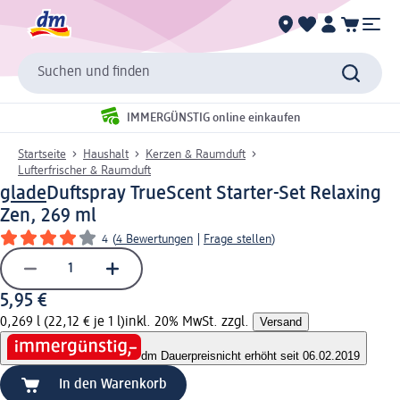
Suchen und finden
IMMERGÜNSTIG online einkaufen
Startseite
Haushalt
Kerzen & Raumduft
Lufterfrischer & Raumduft
glade
Duftspray TrueScent Starter-Set Relaxing
Zen, 269 ml
4
(
4 Bewertungen
|
Frage stellen
)
5,95 €
0,269 l (22,12 € je 1 l)
inkl. 20% MwSt. zzgl.
Versand
dm Dauerpreis
nicht erhöht seit 06.02.2019
In den Warenkorb