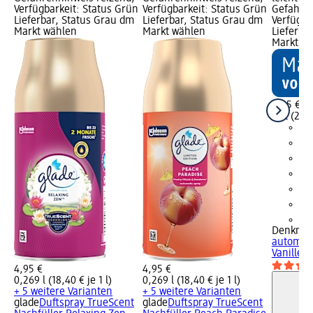
Verfügbarkeit: Status Grün
Verfügbarkeit: Status Grün
Gefahren
Lieferbar, Status Grau dm
Lieferbar, Status Grau dm
Verfügba
Markt wählen
Markt wählen
Lieferba
Markt w
2,95 €
1 St (2,95
+1
Denkmit
automati
Vanillet
4,95 €
4,95 €
0,269 l (18,40 € je 1 l)
0,269 l (18,40 € je 1 l)
+ 5 weitere Varianten
+ 5 weitere Varianten
glade
Duftspray TrueScent
glade
Duftspray TrueScent