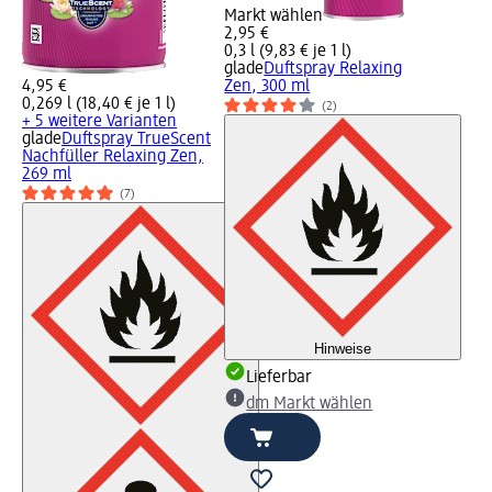
Markt wählen
2,95 €
0,3 l (9,83 € je 1 l)
glade
Duftspray Relaxing
4,95 €
Zen, 300 ml
0,269 l (18,40 € je 1 l)
(2)
+ 5 weitere Varianten
glade
Duftspray TrueScent
Nachfüller Relaxing Zen,
269 ml
(7)
Hinweise
Lieferbar
dm Markt wählen