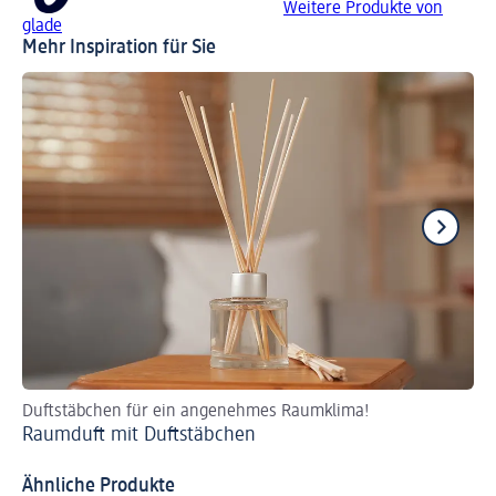
Weitere Produkte von
glade
Mehr Inspiration für Sie
Duftstäbchen für ein angenehmes Raumklima!
Ve
Raumduft mit Duftstäbchen
Di
Ähnliche Produkte