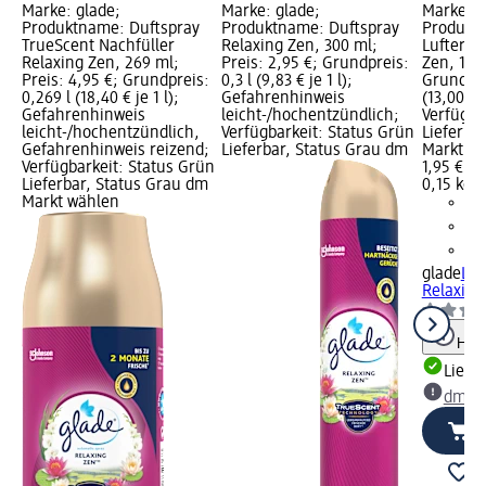
Marke: glade;
Marke: glade;
Marke: g
Produktname: Duftspray
Produktname: Duftspray
Produkt
TrueScent Nachfüller
Relaxing Zen, 300 ml;
Lufterfr
Relaxing Zen, 269 ml;
Preis: 2,95 €; Grundpreis:
Zen, 150 
Preis: 4,95 €; Grundpreis:
0,3 l (9,83 € je 1 l);
Grundpre
0,269 l (18,40 € je 1 l);
Gefahrenhinweis
(13,00 € j
Gefahrenhinweis
leicht-/hochentzündlich;
Verfügba
leicht-/hochentzündlich,
Verfügbarkeit: Status Grün
Lieferba
Gefahrenhinweis reizend;
Lieferbar, Status Grau dm
Markt w
Verfügbarkeit: Status Grün
1,95 €
Lieferbar, Status Grau dm
0,15 kg (
Markt wählen
glade
Luf
Relaxing
Hinw
Liefe
dm Ma