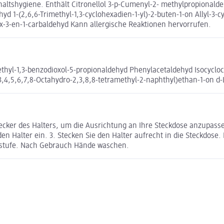
haltshygiene. Enthält Citronellol 3-p-Cumenyl-2- methylpropionald
yd 1-(2,6,6-Trimethyl-1,3-cyclohexadien-1-yl)-2-buten-1-on Allyl-3-cy
x-3-en-1-carbaldehyd Kann allergische Reaktionen hervorrufen.
yl-1,3-benzodioxol-5-propionaldehyd Phenylacetaldehyd Isocyclocitr
,2,3,4,5,6,7,8-Octahydro-2,3,8,8-tetramethyl-2-naphthyl)ethan-1-on
cker des Halters, um die Ausrichtung an Ihre Steckdose anzupassen
en Halter ein. 3. Stecken Sie den Halter aufrecht in die Steckdose. 
sstufe. Nach Gebrauch Hände waschen.