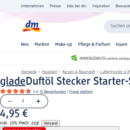
Unternehmen
Presse
Jobs bei dm
Inspiration
Bewusst
Suchen un
Neu
Marken
Make-up
Pflege & Parfum
Haare
IMMERGÜNSTIG online einka
Startseite
Haushalt
Kerzen & Raumduft
Lufterfrischer & 
glade
Duftöl Stecker Starter
4.6
(
5 Bewertungen
|
Frage stellen
)
4,95 €
inkl. 20% MwSt. zzgl.
Versand