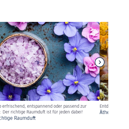
b erfrischend, entspannend oder passend zur
Entdecken Sie d
: Der richtige Raumduft ist für jeden dabei!
Ätherische Öl
ichtige Raumduft