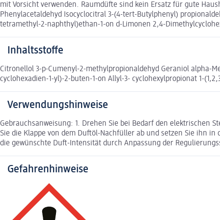
mit Vorsicht verwenden. Raumdüfte sind kein Ersatz für gute Haus
Phenylacetaldehyd Isocyclocitral 3-(4-tert-Butylphenyl) propionaldeh
tetramethyl-2-naphthyl)ethan-1-on d-Limonen 2,4-Dimethylcyclohe
Inhaltsstoffe
Citronellol 3-p-Cumenyl-2-methylpropionaldehyd Geraniol alpha-Meth
cyclohexadien-1-yl)-2-buten-1-on Allyl-3- cyclohexylpropionat 1-(1
Verwendungshinweise
Gebrauchsanweisung: 1. Drehen Sie bei Bedarf den elektrischen Ste
Sie die Klappe von dem Duftöl-Nachfüller ab und setzen Sie ihn in d
die gewünschte Duft-Intensität durch Anpassung der Regulierung
Gefahrenhinweise