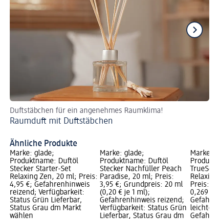
Duftstäbchen für ein angenehmes Raumklima!
Ve
Raumduft mit Duftstäbchen
Di
Ähnliche Produkte
Marke: glade;
Marke: glade;
Marke: g
Produktname: Duftöl
Produktname: Duftöl
Produkt
Stecker Starter-Set
Stecker Nachfüller Peach
TrueScen
Relaxing Zen, 20 ml; Preis:
Paradise, 20 ml; Preis:
Relaxing
4,95 €; Gefahrenhinweis
3,95 €; Grundpreis: 20 ml
Preis: 4
reizend; Verfügbarkeit:
(0,20 € je 1 ml);
0,269 l (1
Status Grün Lieferbar,
Gefahrenhinweis reizend;
Gefahre
Status Grau dm Markt
Verfügbarkeit: Status Grün
leicht-/
wählen
Lieferbar, Status Grau dm
Gefahren