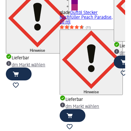
glade
Duftöl Stecker
Nachfüller Peach Paradise,
20 ml
(11)
Liefe
Hinweise
dm Ma
Lieferbar
dm Markt wählen
Hinweise
Lieferbar
dm Markt wählen