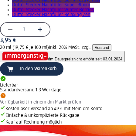
Duftöl Stecker Nachfüller Berry Festive Kiss
Duftöl Stecker Nachfüller Super Bloom
Duftöl Stecker Nachfüller Winter Berries
Duftöl Stecker Nachfüller Relaxing Zen
3,95 €
20 ml (19,75 € je 100 ml)
inkl. 20% MwSt. zzgl.
Versand
dm Dauerpreis
nicht erhöht seit 03.01.2024
In den Warenkorb
Lieferbar
Standardversand 1-3 Werktage
Verfügbarkeit in einem dm Markt prüfen
Kostenloser Versand ab 49 € mit Mein dm Konto
Einfache & unkomplizierte Rückgabe
Kauf auf Rechnung möglich