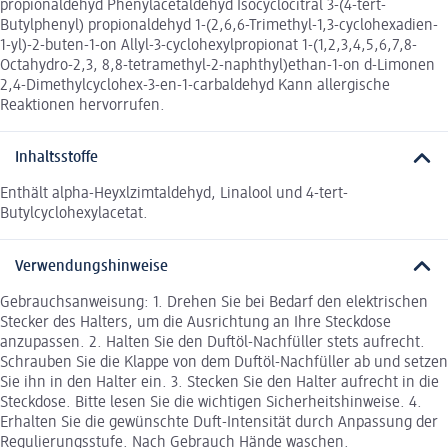
propionaldehyd Phenylacetaldehyd Isocyclocitral 3-(4-tert-
Butylphenyl) propionaldehyd 1-(2,6,6-Trimethyl-1,3-cyclohexadien-
1-yl)-2-buten-1-on Allyl-3-cyclohexylpropionat 1-(1,2,3,4,5,6,7,8-
Octahydro-2,3, 8,8-tetramethyl-2-naphthyl)ethan-1-on d-Limonen
2,4-Dimethylcyclohex-3-en-1-carbaldehyd Kann allergische
Reaktionen hervorrufen.
Inhaltsstoffe
Enthält alpha-Heyxlzimtaldehyd, Linalool und 4-tert-
Butylcyclohexylacetat.
Verwendungshinweise
Gebrauchsanweisung: 1. Drehen Sie bei Bedarf den elektrischen
Stecker des Halters, um die Ausrichtung an Ihre Steckdose
anzupassen. 2. Halten Sie den Duftöl-Nachfüller stets aufrecht.
Schrauben Sie die Klappe von dem Duftöl-Nachfüller ab und setzen
Sie ihn in den Halter ein. 3. Stecken Sie den Halter aufrecht in die
Steckdose. Bitte lesen Sie die wichtigen Sicherheitshinweise. 4.
Erhalten Sie die gewünschte Duft-Intensität durch Anpassung der
Regulierungsstufe. Nach Gebrauch Hände waschen.