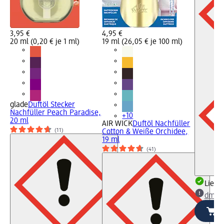
3,95 €
4,95 €
20 ml (0,20 € je 1 ml)
19 ml (26,05 € je 100 ml)
glade
Duftöl Stecker
Nachfüller Peach Paradise,
+10
20 ml
AIR WICK
Duftöl Nachfüller
(11)
Cotton & Weiße Orchidee,
19 ml
(41)
Liefe
dm Ma