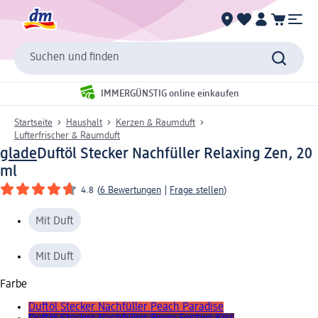
Suchen und finden
IMMERGÜNSTIG online einkaufen
Startseite
Haushalt
Kerzen & Raumduft
Lufterfrischer & Raumduft
glade
Duftöl Stecker Nachfüller Relaxing Zen, 20
ml
4.8
(
6 Bewertungen
|
Frage stellen
)
Mit Duft
Mit Duft
Farbe
Duftöl Stecker Nachfüller Peach Paradise