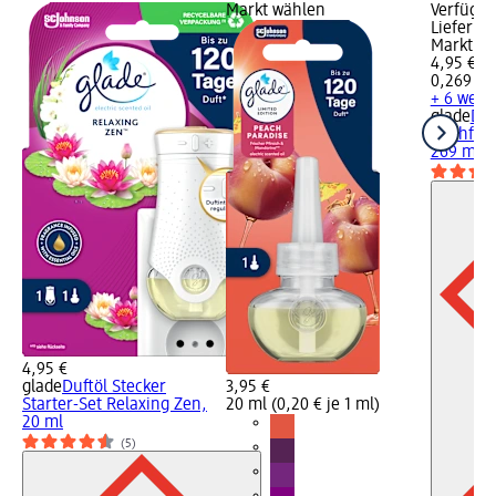
Markt wählen
Verfügba
Lieferba
Markt w
4,95 €
0,269 l (1
+ 6 weit
glade
Duf
Nachfüll
269 ml
4,95 €
glade
Duftöl Stecker
3,95 €
Starter-Set Relaxing Zen,
20 ml (0,20 € je 1 ml)
20 ml
(5)