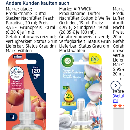
Andere Kunden kauften auch
Marke: glade;
Marke: AIR WICK;
Marke: F
Produktname: Duftöl
Produktname: Duftöl
Produkt
Stecker Nachfüller Peach
Nachfüller Cotton & Weiße
Lufterfri
Paradise, 20 ml; Preis:
Orchidee, 19 ml; Preis:
Aprilfris
3,95 €; Grundpreis: 20 ml
4,95 €; Grundpreis: 19 ml
Nachfüll
(0,20 € je 1 ml);
(26,05 € je 100 ml);
Preis: 5
Gefahrenhinweis reizend;
Gefahrenhinweis reizend;
20 ml (29
Verfügbarkeit: Status Grün
Verfügbarkeit: Status Grün
Gefahren
Lieferbar, Status Grau dm
Lieferbar, Status Grau dm
Gefahre
Markt wählen
Markt wählen
umweltg
Verfügba
Lieferba
Markt w
5,95 €
20 ml (29
Febreze
3Volution
ml