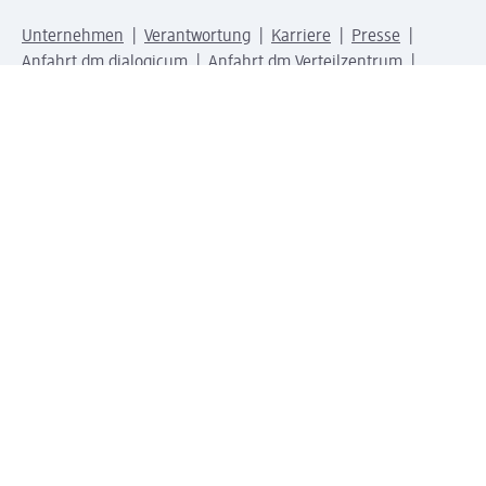
Unternehmen
Verantwortung
Karriere
Presse
Anfahrt dm dialogicum
Anfahrt dm Verteilzentrum
Produktwelten
dm Welt
Geprüft und zertifiziert