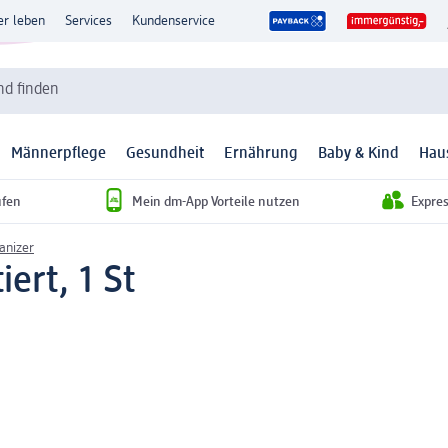
er leben
Services
Kundenservice
d finden
Männerpflege
Gesundheit
Ernährung
Baby & Kind
Hau
ufen
Mein dm-App Vorteile nutzen
Expre
anizer
ert, 1 St