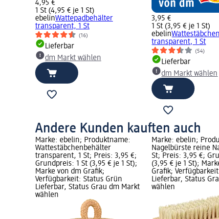
4,95 €
1 St (4,95 € je 1 St)
ebelin
Wattepadbehälter
3,95 €
transparent, 1 St
1 St (3,95 € je 1 St)
ebelin
Wattestäbchen
(16)
transparent, 1 St
Lieferbar
(54)
dm Markt wählen
Lieferbar
dm Markt wählen
Andere Kunden kauften auch
Marke: ebelin; Produktname:
Marke: ebelin; Prod
Wattestäbchenbehälter
Nagelbürste reine Na
transparent, 1 St; Preis: 3,95 €;
St; Preis: 3,95 €; Gr
Grundpreis: 1 St (3,95 € je 1 St);
(3,95 € je 1 St); Mar
Marke von dm Grafik;
Grafik; Verfügbarkei
Verfügbarkeit: Status Grün
Lieferbar, Status G
Lieferbar, Status Grau dm Markt
wählen
wählen