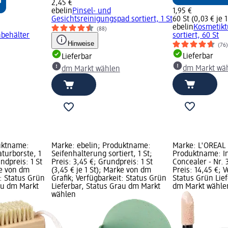
2,45 €
ebelin
Pinsel- und
1,95 €
Gesichtsreinigungspad sortiert, 1 St
60 St (0,03 € je 1
ebelin
Kosmetik
(88)
behälter
sortiert, 60 St
Hinweise
(76
Lieferbar
Lieferbar
dm Markt wä
dm Markt wählen
uktname:
Marke: ebelin; Produktname:
Marke: L'ORÉAL 
turborste, 1
Seifenhalterung sortiert, 1 St;
Produktname: In
undpreis: 1 St
Preis: 3,45 €; Grundpreis: 1 St
Concealer - Nr. 
ke von dm
(3,45 € je 1 St); Marke von dm
Preis: 14,45 €; 
t: Status Grün
Grafik; Verfügbarkeit: Status Grün
Status Grün Lief
rau dm Markt
Lieferbar, Status Grau dm Markt
dm Markt wähle
wählen