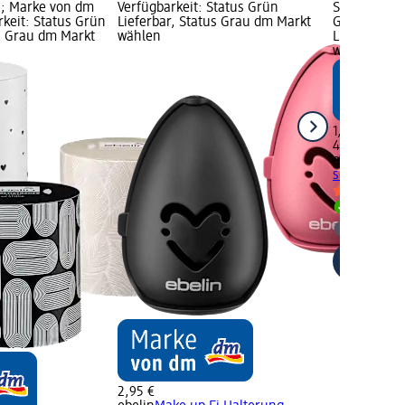
St); Marke von dm
Verfügbarkeit: Status Grün
St (4,13 € j
rkeit: Status Grün
Lieferbar, Status Grau dm Markt
Grafik; Verf
us Grau dm Markt
wählen
Lieferbar, 
wählen
1,65 €
40 St (4,13 €
ebelin
Watte
sortiert, 40 
Lieferbar
dm Mark
2,95 €