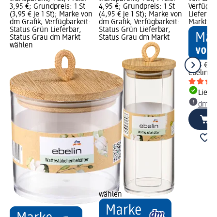
3,95 €; Grundpreis: 1 St
4,95 €; Grundpreis: 1 St
Verfügba
(3,95 € je 1 St); Marke von
(4,95 € je 1 St); Marke von
Lieferba
dm Grafik; Verfügbarkeit:
dm Grafik; Verfügbarkeit:
Markt w
Status Grün Lieferbar,
Status Grün Lieferbar,
Status Grau dm Markt
Status Grau dm Markt
wählen
3,45 €
ebelin
Bl
Liefe
dm Ma
wählen