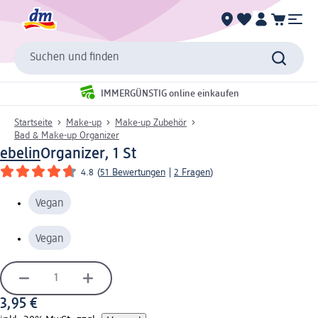
Suchen und finden
IMMERGÜNSTIG online einkaufen
Startseite
Make-up
Make-up Zubehör
Bad & Make-up Organizer
ebelin
Organizer, 1 St
4.8
(
51 Bewertungen
|
2 Fragen
)
Vegan
Vegan
3,95 €