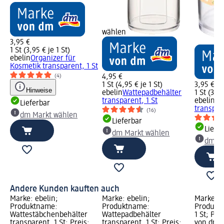
wählen
3,95 €
1 St (3,95 € je 1 St)
ebelin
Organizer für
Kosmetik transparent, 1 St
(4)
4,95 €
1 St (4,95 € je 1 St)
3,95 €
Hinweise
ebelin
Wattepadbehälter
1 St (3,95
transparent, 1 St
ebelin
Wa
Lieferbar
transpare
(16)
dm Markt wählen
Lieferbar
Liefe
dm Markt wählen
dm Ma
Andere Kunden kauften auch
Marke: ebelin;
Marke: ebelin;
Marke: e
Produktname:
Produktname:
Produktn
Wattestäbchenbehälter
Wattepadbehälter
1 St; Pre
transparent, 1 St; Preis:
transparent, 1 St; Preis:
von dm G