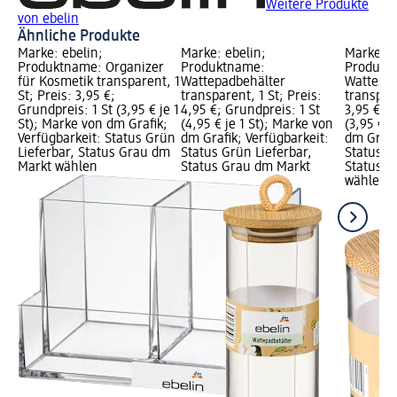
Weitere Produkte
von ebelin
Ähnliche Produkte
Marke: ebelin;
Marke: ebelin;
Marke: e
Produktname: Organizer
Produktname:
Produkt
für Kosmetik transparent, 1
Wattepadbehälter
Wattestä
St; Preis: 3,95 €;
transparent, 1 St; Preis:
transpare
Grundpreis: 1 St (3,95 € je 1
4,95 €; Grundpreis: 1 St
3,95 €; G
St); Marke von dm Grafik;
(4,95 € je 1 St); Marke von
(3,95 € j
Verfügbarkeit: Status Grün
dm Grafik; Verfügbarkeit:
dm Grafi
Lieferbar, Status Grau dm
Status Grün Lieferbar,
Status G
Markt wählen
Status Grau dm Markt
Status G
wählen