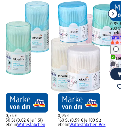
0,95 €
200 St (0
ebelin
Wa
Nature B
Hinw
Liefe
dm Ma
0,75 €
0,95 €
50 St (0,02 € je 1 St)
160 St (0,59 € je 100 St)
ebelin
Wattestäbchen
ebelin
Wattestäbchen Box