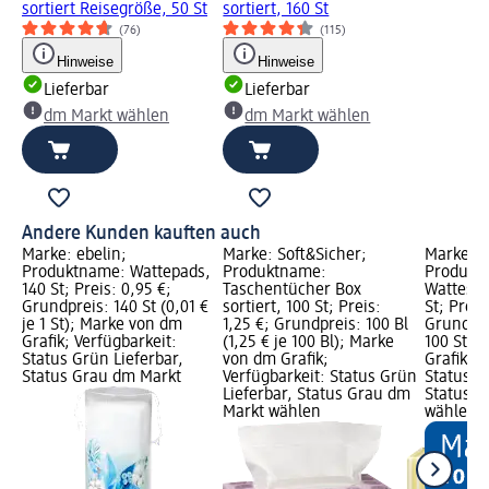
sortiert Reisegröße, 50 St
sortiert, 160 St
(76)
(115)
Hinweise
Hinweise
Lieferbar
Lieferbar
dm Markt wählen
dm Markt wählen
Andere Kunden kauften auch
Marke: ebelin;
Marke: Soft&Sicher;
Marke: b
Produktname: Wattepads,
Produktname:
Produktn
140 St; Preis: 0,95 €;
Taschentücher Box
Wattestä
Grundpreis: 140 St (0,01 €
sortiert, 100 St; Preis:
St; Preis
je 1 St); Marke von dm
1,25 €; Grundpreis: 100 Bl
Grundprei
Grafik; Verfügbarkeit:
(1,25 € je 100 Bl); Marke
100 St);
Status Grün Lieferbar,
von dm Grafik;
Grafik; V
Status Grau dm Markt
Verfügbarkeit: Status Grün
Status G
Lieferbar, Status Grau dm
Status G
Markt wählen
wählen