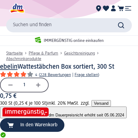
Suchen und finden
IMMERGÜNSTIG online einkaufen
Startseite
Pflege & Parfum
Gesichtsreinigung
Abschminkprodukte
ebelin
Wattestäbchen Box sortiert, 300 St
4
(
228 Bewertungen
|
Frage stellen
)
0,75 €
300 St (0,25 € je 100 St)
inkl. 20% MwSt. zzgl.
Versand
dm Dauerpreis
nicht erhöht seit 05.06.2024
In den Warenkorb