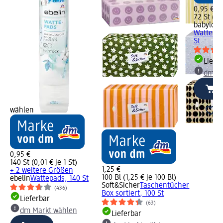
0,95 €
72 St (1,
babylove
Wattestä
St
Liefe
dm Ma
wählen
0,95 €
140 St (0,01 € je 1 St)
1,25 €
+ 2 weitere Größen
100 Bl (1,25 € je 100 Bl)
ebelin
Wattepads, 140 St
Soft&Sicher
Taschentücher
(436)
Box sortiert, 100 St
Lieferbar
(63)
dm Markt wählen
Lieferbar