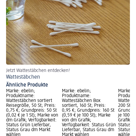
Jetzt Wattestäbchen entdecken!
Je
Wattestäbchen
Wa
Ähnliche Produkte
Marke: ebelin;
Marke: ebelin;
Marke: e
Produktname:
Produktname:
Produkt
Wattestäbchen sortiert
Wattestäbchen Box
Wattestä
Reisegröße, 50 St; Preis:
sortiert, 160 St; Preis:
200 St; P
0,75 €; Grundpreis: 50 St
0,95 €; Grundpreis: 160 St
Grundpre
(0,02 € je 1 St); Marke von
(0,59 € je 100 St); Marke
je 100 S
dm Grafik; Verfügbarkeit:
von dm Grafik;
Grafik; V
Status Grün Lieferbar,
Verfügbarkeit: Status Grün
Status G
Status Grau dm Markt
Lieferbar, Status Grau dm
Status G
wählen
Markt wählen
wählen