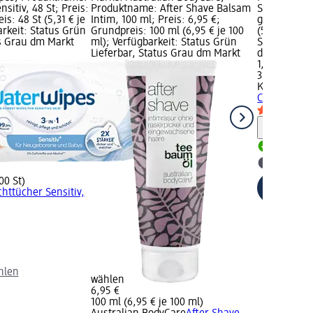
sitiv, 48 St; Preis:
Produktname: After Shave Balsam
Schokoriege
is: 48 St (5,31 € je
Intim, 100 ml; Preis: 6,95 €;
g; Preis: 1,
arkeit: Status Grün
Grundpreis: 100 ml (6,95 € je 100
(5,00 € je 1
us Grau dm Markt
ml); Verfügbarkeit: Status Grün
Status Grün
Lieferbar, Status Grau dm Markt
dm Markt w
1,75 €
35 g (5,00 €
KETO
Schoko
Chocolate, 
Hinweis
Lieferba
dm Mark
00 St)
httücher Sensitiv,
hlen
wählen
6,95 €
100 ml (6,95 € je 100 ml)