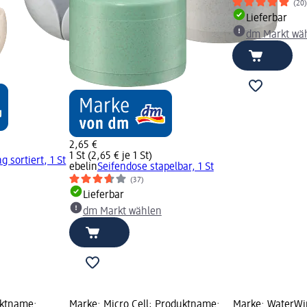
(20
Lieferbar
dm Markt wä
2,65 €
1 St (2,65 € je 1 St)
 sortiert, 1 St
ebelin
Seifendose stapelbar, 1 St
(37)
Lieferbar
dm Markt wählen
uktname:
Marke: Micro Cell; Produktname:
Marke: WaterWi