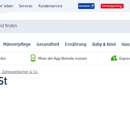
er leben
Services
Kundenservice
d finden
Männerpflege
Gesundheit
Ernährung
Baby & Kind
Hau
ufen
Mein dm-App Vorteile nutzen
Expre
, Zahnputzbecher & Co.
St