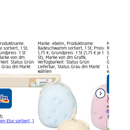
Produktname:
Marke: ebelin; Produktname:
Marke: ebel
 sortiert, 1 St;
Badeschwamm sortiert, 1 St; Preis:
Reiseflasche
undpreis: 1 St
1,75 €; Grundpreis: 1 St (1,75 € je 1
St; Preis: 1
; Marke von dm
St); Marke von dm Grafik;
(1,60 € je 1
rkeit: Status Grün
Verfügbarkeit: Status Grün
Grafik; Verf
us Grau dm Markt
Lieferbar, Status Grau dm Markt
Lieferbar, 
wählen
wählen
1,60 €
1 St (1,60 € j
ebelin
Reisef
ml), 1 St
t)
n-Etui sortiert, 1
Hinweis