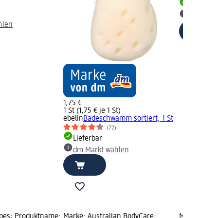
)
Lieferbar
dm Mark
hlen
1,75 €
1 St (1,75 € je 1 St)
ebelin
Badeschwamm sortiert, 1 St
(72)
Lieferbar
dm Markt wählen
pes; Produktname:
Marke: Australian BodyCare;
Marke: KET