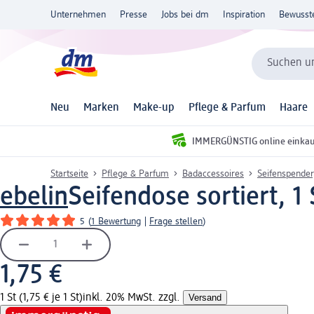
Unternehmen
Presse
Jobs bei dm
Inspiration
Bewusst
Suchen un
Neu
Marken
Make-up
Pflege & Parfum
Haare
IMMERGÜNSTIG online einka
Startseite
Pflege & Parfum
Badaccessoires
Seifenspender
ebelin
Seifendose sortiert, 1 
5
(
1 Bewertung
|
Frage stellen
)
1,75 €
1 St (1,75 € je 1 St)
inkl. 20% MwSt. zzgl.
Versand