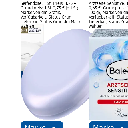
m Bar, 90
Seifendose, 1 St; Preis: 1,75 €;
Arztseife Sensitive, 
eis: 90 g
Grundpreis: 1 St (1,75 € je 1 St);
0,65 €; Grundpreis: 1
arkeit:
Marke von dm Grafik;
100 g); Marke von dm
tatus Grau
Verfügbarkeit: Status Grün
Verfügbarkeit: Statu
Lieferbar, Status Grau dm Markt
Lieferbar, Status G
wählen
wählen
 Cream