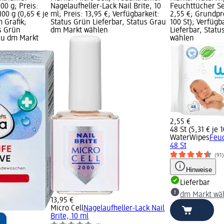
100 g; Preis:
Nagelaufheller-Lack Nail Brite, 10
Feuchttücher Sen
00 g (0,65 € je
ml; Preis: 13,95 €; Verfügbarkeit:
2,55 €; Grundpre
 Grafik;
Status Grün Lieferbar, Status Grau
100 St); Verfügb
s Grün
dm Markt wählen
Lieferbar, Stat
rau dm Markt
wählen
2,55 €
48 St (5,31 € je 1
WaterWipes
Feuc
48 St
(91)
Hinweise
Lieferbar
dm Markt wä
13,95 €
Micro Cell
Nagelaufheller-Lack Nail
Brite, 10 ml