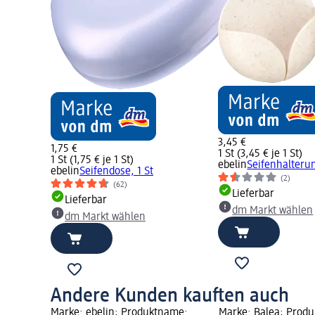
3,45 €
1,75 €
1 St (3,45 € je 1 St)
1 St (1,75 € je 1 St)
ebelin
Seifenhalterung
ebelin
Seifendose, 1 St
(2)
(62)
Lieferbar
Lieferbar
dm Markt wählen
dm Markt wählen
Andere Kunden kauften auch
me:
Marke: ebelin; Produktname:
Marke: Balea; Prod