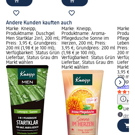
Andere Kunden kauften auch
Marke: Kneipp;
Marke: Kneipp;
Marke: K
Produktname: Duschgel
Produktname: Aroma-
Produkt
Men Startklar 2in1, 200 ml;
Pflegedusche Sonne im
Pfleged
Preis: 3,95 €; Grundpreis:
Herzen, 200 ml; Preis:
Lebensfr
200 ml (1,98 € je 100 ml);
3,95 €; Grundpreis: 200 ml
Preis: 3
Verfügbarkeit: Status Grün
(1,98 € je 100 ml);
200 ml (1
Lieferbar, Status Grau dm
Verfügbarkeit: Status Grün
Verfügba
Markt wählen
Lieferbar, Status Grau dm
Lieferba
Markt wählen
Markt w
3,95 €
200 ml (1
Kneipp
P
Lebensfr
Hinw
Liefe
dm Ma