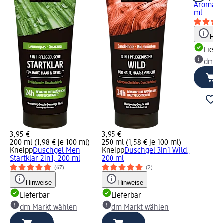
Aroma ic
ml
Hinw
Liefe
dm Ma
3,95 €
3,95 €
200 ml (1,98 € je 100 ml)
250 ml (1,58 € je 100 ml)
Kneipp
Duschgel Men
Kneipp
Duschgel 3in1 Wild,
Startklar 2in1, 200 ml
200 ml
(67)
(2)
Hinweise
Hinweise
Lieferbar
Lieferbar
dm Markt wählen
dm Markt wählen