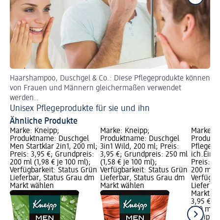
Haarshampoo, Duschgel & Co.: Diese Pflegeprodukte können
Ver
von Frauen und Männern gleichermaßen verwendet
Ma
werden..
Unisex Pflegeprodukte für sie und ihn
Ähnliche Produkte
Marke: Kneipp;
Marke: Kneipp;
Marke: K
Produktname: Duschgel
Produktname: Duschgel
Produkt
Men Startklar 2in1, 200 ml;
3in1 Wild, 200 ml; Preis:
Pfleged
Preis: 3,95 €; Grundpreis:
3,95 €; Grundpreis: 250 ml
ich.Einzi
200 ml (1,98 € je 100 ml);
(1,58 € je 100 ml);
Preis: 3
Verfügbarkeit: Status Grün
Verfügbarkeit: Status Grün
200 ml (1
Lieferbar, Status Grau dm
Lieferbar, Status Grau dm
Verfügba
Markt wählen
Markt wählen
Lieferba
Markt w
3,95 €
200 ml (1
Kneipp
P