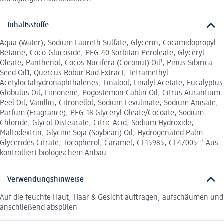
Inhaltsstoffe
Aqua (Water), Sodium Laureth Sulfate, Glycerin, Cocamidopropyl
Betaine, Coco-Glucoside, PEG-40 Sorbitan Peroleate, Glyceryl
Oleate, Panthenol, Cocos Nucifera (Coconut) Oil¹, Pinus Sibirica
Seed Oil1, Quercus Robur Bud Extract, Tetramethyl
Acetyloctahydronaphthalenes, Linalool, Linalyl Acetate, Eucalyptus
Globulus Oil, Limonene, Pogostemon Cablin Oil, Citrus Aurantium
Peel Oil, Vanillin, Citronellol, Sodium Levulinate, Sodium Anisate,
Parfum (Fragrance), PEG-18 Glyceryl Oleate/Cocoate, Sodium
Chloride, Glycol Distearate, Citric Acid, Sodium Hydroxide,
Maltodextrin, Glycine Soja (Soybean) Oil, Hydrogenated Palm
Glycerides Citrate, Tocopherol, Caramel, CI 15985, CI 47005. ¹ Aus
kontrolliert biologischem Anbau.
Verwendungshinweise
Auf die feuchte Haut, Haar & Gesicht auftragen, aufschäumen und
anschließend abspülen