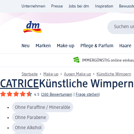
Unternehmen
Presse
Jobs bei dm
Inspiration
Bewusst
Suchen un
Neu
Marken
Make-up
Pflege & Parfum
Haare
IMMERGÜNSTIG online einka
Startseite
Make-up
Augen Make-up
Künstliche Wimpern
CATRICE
Künstliche Wimpern 
4.5
(
260 Bewertungen
|
Frage stellen
)
Ohne Paraffine / Mineralöle
Ohne Parabene
Ohne Alkohol