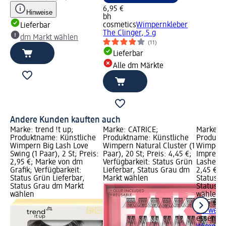
6,95 €
Hinweise
bh
cosmetics
Wimpernkleber
Lieferbar
The Clinger, 5 g
dm Markt wählen
(11)
Lieferbar
Alle dm Märkte
Andere Kunden kauften auch
Marke: trend !t up;
Marke: CATRICE;
Marke: e
Produktname: Künstliche
Produktname: Künstliche
Produktn
Wimpern Big Lash Love
Wimpern Natural Cluster (1
Wimpern
Swing (1 Paar), 2 St; Preis:
Paar), 20 St; Preis: 4,45 €;
Impress 
2,95 €; Marke von dm
Verfügbarkeit: Status Grün
Lashes, 2
Grafik; Verfügbarkeit:
Lieferbar, Status Grau dm
2,45 €; V
Status Grün Lieferbar,
Markt wählen
Status G
Status Grau dm Markt
Status G
wählen
wählen
2,45 €
+ 2 weit
essence