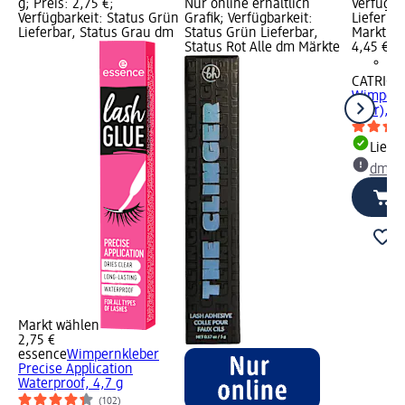
g; Preis: 2,75 €;
Nur online erhältlich
Verfügba
Verfügbarkeit: Status Grün
Grafik; Verfügbarkeit:
Lieferba
Lieferbar, Status Grau dm
Status Grün Lieferbar,
Markt w
Status Rot Alle dm Märkte
4,45 €
CATRICE
Wimpern 
Paar), 1
Liefe
dm Ma
Markt wählen
2,75 €
essence
Wimpernkleber
Precise Application
Waterproof, 4,7 g
(102)