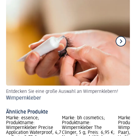
Entdecken Sie eine große Auswahl an Wimpernklebern!
Lu
Wimpernkleber
un
Tu
Ähnliche Produkte
Marke: essence;
Marke: bh cosmetics;
Marke: C
Produktname:
Produktname:
Produktn
Wimpernkleber Precise
Wimpernkleber The
Wimpern 
Application Waterproof, 4,7
Clinger, 5 g; Preis: 6,95 €;
Paar), 1 