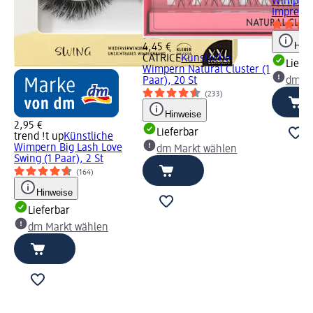
Wimpern
Impress 
Hinw
4,45 €
CATRICE
Künstliche
Liefe
Wimpern Natural Cluster (1
Paar), 20 St
dm Ma
(233)
Hinweise
2,95 €
Lieferbar
trend !t up
Künstliche
Wimpern Big Lash Love
dm Markt wählen
Swing (1 Paar), 2 St
(164)
Hinweise
Lieferbar
dm Markt wählen