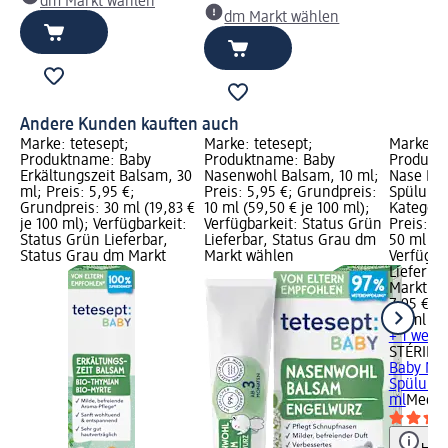
dm Markt wählen
dm Markt wählen
Andere Kunden kauften auch
Marke: tetesept;
Marke: tetesept;
Marke: 
Produktname: Baby
Produktname: Baby
Produktn
Erkältungszeit Balsam, 30
Nasenwohl Balsam, 10 ml;
Nase Ba
ml; Preis: 5,95 €;
Preis: 5,95 €; Grundpreis:
Spülung,
Grundpreis: 30 ml (19,83 €
10 ml (59,50 € je 100 ml);
Kategori
je 100 ml); Verfügbarkeit:
Verfügbarkeit: Status Grün
Preis: 7
Status Grün Lieferbar,
Lieferbar, Status Grau dm
50 ml (15
Status Grau dm Markt
Markt wählen
Verfügba
Lieferba
Markt w
7,95 €
50 ml (15
+ 1 weit
STÉRIMA
Baby Na
Spülung,
ml
Mediz