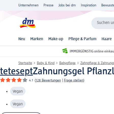
Unternehmen
Presse
Jobs bei dm
Inspiration
Bewusst
Suchen un
Neu
Marken
Make-up
Pflege & Parfum
Haare
IMMERGÜNSTIG online einka
Startseite
Baby & Kind
Babypflege
Zahnpflege & Zahnungs
tetesept
Zahnungsgel Pflanzl
4.1
(
128 Bewertungen
|
Frage stellen
)
Vegan
Vegan