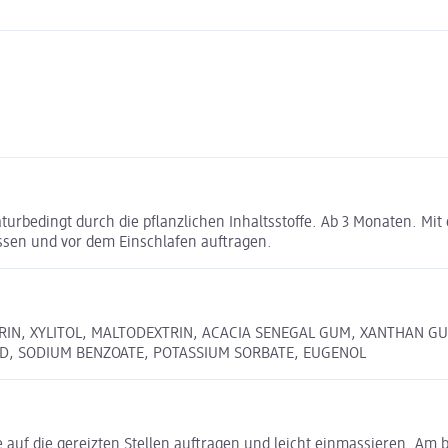
rbedingt durch die pflanzlichen Inhaltsstoffe. Ab 3 Monaten. Mit
ssen und vor dem Einschlafen auftragen.
ERIN, XYLITOL, MALTODEXTRIN, ACACIA SENEGAL GUM, XANTHAN 
CID, SODIUM BENZOATE, POTASSIUM SORBATE, EUGENOL
f die gereizten Stellen auftragen und leicht einmassieren. Am b