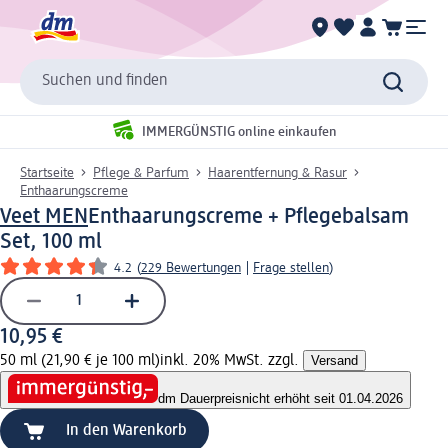
Suchen und finden
IMMERGÜNSTIG online einkaufen
Startseite
Pflege & Parfum
Haarentfernung & Rasur
Enthaarungscreme
Veet MEN
Enthaarungscreme + Pflegebalsam
Set, 100 ml
4.2
(
229 Bewertungen
|
Frage stellen
)
10,95 €
50 ml (21,90 € je 100 ml)
inkl. 20% MwSt. zzgl.
Versand
dm Dauerpreis
nicht erhöht seit 01.04.2026
In den Warenkorb