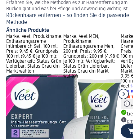
Erfahren Sie, welche Methoden es zur Haarentfernung am
Pf
Rücken gibt und was bei Pflege und Anwendung wichtig ist.
De
Rückenhaare entfernen – so finden Sie die passende
Methode
Ähnliche Produkte
Marke: Veet; Produktname:
Marke: Veet MEN;
Marke: V
Enthaarungscreme
Produktname:
Haarent
Intimbereich Set, 100 ml;
Enthaarungscreme Men,
Creme Ge
Preis: 9,45 €; Grundpreis:
200 ml; Preis: 9,95 €;
Preis: 9
100 ml (9,45 € je 100 ml);
Grundpreis: 200 ml (4,98 €
100 ml (9
Verfügbarkeit: Status Grün
je 100 ml); Verfügbarkeit:
Verfügba
Lieferbar, Status Grau dm
Status Grün Lieferbar,
Lieferba
Markt wählen
Status Grau dm Markt
Markt w
wählen
9,95 €
100 ml (9
Veet
Haar
Creme Ge
Hinw
Liefe
dm Ma