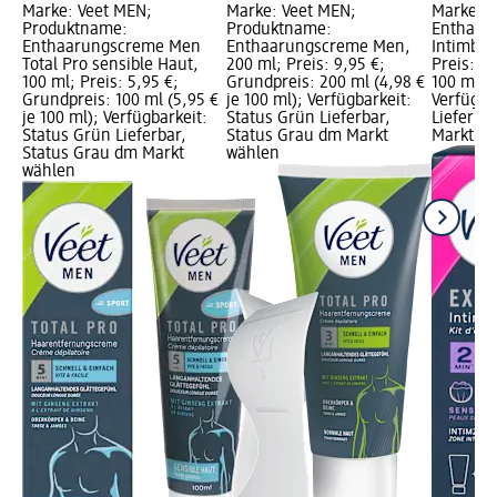
Marke: Veet MEN;
Marke: Veet MEN;
Marke: V
Produktname:
Produktname:
Enthaar
Enthaarungscreme Men
Enthaarungscreme Men,
Intimber
Total Pro sensible Haut,
200 ml; Preis: 9,95 €;
Preis: 9
100 ml; Preis: 5,95 €;
Grundpreis: 200 ml (4,98 €
100 ml (9
Grundpreis: 100 ml (5,95 €
je 100 ml); Verfügbarkeit:
Verfügba
je 100 ml); Verfügbarkeit:
Status Grün Lieferbar,
Lieferba
Status Grün Lieferbar,
Status Grau dm Markt
Markt w
Status Grau dm Markt
wählen
wählen