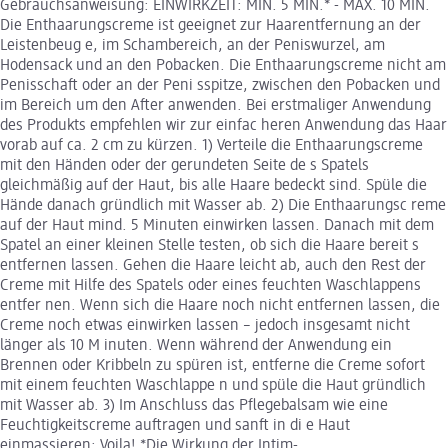
Gebrauchsanweisung: EINWIRKZEIT: MIN. 5 MIN.* - MAX. 10 MIN.
Die Enthaarungscreme ist geeignet zur Haarentfernung an der
Leistenbeug e, im Schambereich, an der Peniswurzel, am
Hodensack und an den Pobacken. Die Enthaarungscreme nicht am
Penisschaft oder an der Peni sspitze, zwischen den Pobacken und
im Bereich um den After anwenden. Bei erstmaliger Anwendung
des Produkts empfehlen wir zur einfac heren Anwendung das Haar
vorab auf ca. 2 cm zu kürzen. 1) Verteile die Enthaarungscreme
mit den Händen oder der gerundeten Seite de s Spatels
gleichmäßig auf der Haut, bis alle Haare bedeckt sind. Spüle die
Hände danach gründlich mit Wasser ab. 2) Die Enthaarungsc reme
auf der Haut mind. 5 Minuten einwirken lassen. Danach mit dem
Spatel an einer kleinen Stelle testen, ob sich die Haare bereit s
entfernen lassen. Gehen die Haare leicht ab, auch den Rest der
Creme mit Hilfe des Spatels oder eines feuchten Waschlappens
entfer nen. Wenn sich die Haare noch nicht entfernen lassen, die
Creme noch etwas einwirken lassen – jedoch insgesamt nicht
länger als 10 M inuten. Wenn während der Anwendung ein
Brennen oder Kribbeln zu spüren ist, entferne die Creme sofort
mit einem feuchten Waschlappe n und spüle die Haut gründlich
mit Wasser ab. 3) Im Anschluss das Pflegebalsam wie eine
Feuchtigkeitscreme auftragen und sanft in di e Haut
einmassieren: Voila! *Die Wirkung der Intim-