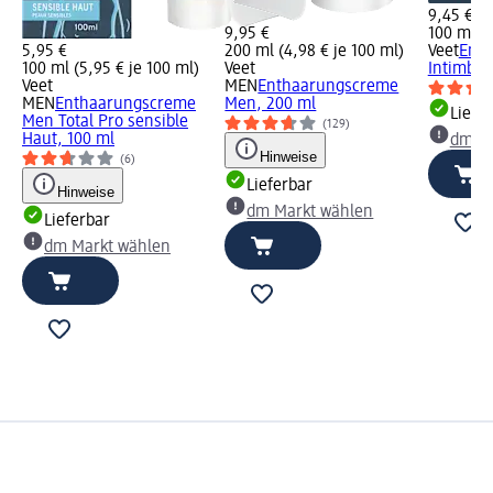
9,45 €
9,95 €
100 ml (9
5,95 €
200 ml (4,98 € je 100 ml)
Veet
Ent
100 ml (5,95 € je 100 ml)
Veet
Intimber
Veet
MEN
Enthaarungscreme
MEN
Enthaarungscreme
Men, 200 ml
Liefe
Men Total Pro sensible
(129)
Haut, 100 ml
dm Ma
Hinweise
(6)
Lieferbar
Hinweise
dm Markt wählen
Lieferbar
dm Markt wählen