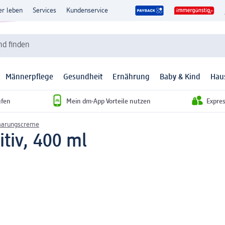
er leben
Services
Kundenservice
d finden
Männerpflege
Gesundheit
Ernährung
Baby & Kind
Hau
ufen
Mein dm-App Vorteile nutzen
Expre
aarungscreme
tiv, 400 ml