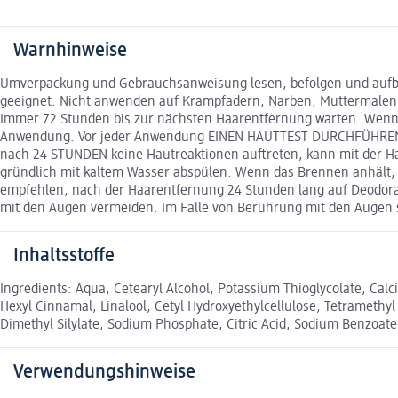
Warnhinweise
Umverpackung und Gebrauchsanweisung lesen, befolgen und aufbew
geeignet. Nicht anwenden auf Krampfadern, Narben, Muttermalen,
Immer 72 Stunden bis zur nächsten Haarentfernung warten. Wenn d
Anwendung. Vor jeder Anwendung EINEN HAUTTEST DURCHFÜHREN, i
nach 24 STUNDEN keine Hautreaktionen auftreten, kann mit der H
gründlich mit kaltem Wasser abspülen. Wenn das Brennen anhält, ä
empfehlen, nach der Haarentfernung 24 Stunden lang auf Deodo
mit den Augen vermeiden. Im Falle von Berührung mit den Augen so
Inhaltsstoffe
Ingredients: Aqua, Cetearyl Alcohol, Potassium Thioglycolate, Cal
Hexyl Cinnamal, Linalool, Cetyl Hydroxyethylcellulose, Tetramethy
Dimethyl Silylate, Sodium Phosphate, Citric Acid, Sodium Benzoat
Verwendungshinweise