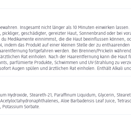
ahren. Insgesamt nicht länger als 10 Minuten einwirken lassen.
 pickliger, geschädigter, gereizter Haut, Sonnenbrand oder bei 
u Medikamente einnimmst, die die Haut beeinflussen können, oder 
ndem das Produkt auf einer kleinen Stelle der zu enthaarenden
aarentfernung fortgefahren werden. Bei Brennen/Prickeln während
rztlichen Rat einholen. Nach der Haarentfernung kann die Haut für
rants, parfümierte Produkte, Schwimmen und UV-Strahlung zu ve
fort Augen spülen und ärztlichen Rat einholen. Enthält Alkali un
cium Hydroxide, Steareth-21, Paraffinum Liquidum, Glycerin, Stear
l Acetyloctahydronaphthalenes, Aloe Barbadensis Leaf Juice, Tetra
e, Potassium Sorbate.