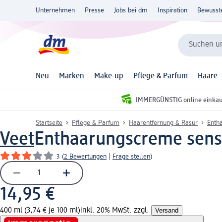
Unternehmen
Presse
Jobs bei dm
Inspiration
Bewusst
Suchen un
Neu
Marken
Make-up
Pflege & Parfum
Haare
IMMERGÜNSTIG online einka
Startseite
Pflege & Parfum
Haarentfernung & Rasur
Enth
Veet
Enthaarungscreme sensi
3
(
2 Bewertungen
|
Frage stellen
)
14,95 €
400 ml (3,74 € je 100 ml)
inkl. 20% MwSt. zzgl.
Versand