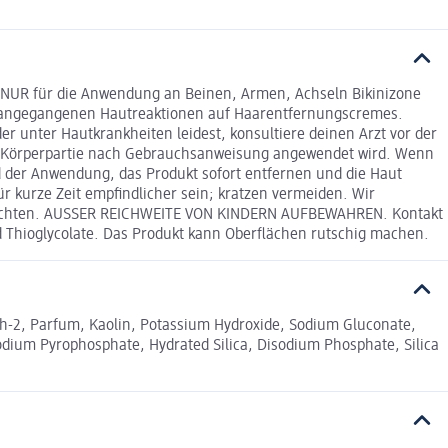
 NUR für die Anwendung an Beinen, Armen, Achseln Bikinizone
vorangegangenen Hautreaktionen auf Haarentfernungscremes.
unter Hautkrankheiten leidest, konsultiere deinen Arzt vor der
 Körperpartie nach Gebrauchsanweisung angewendet wird. Wenn
 der Anwendung, das Produkt sofort entfernen und die Haut
 kurze Zeit empfindlicher sein; kratzen vermeiden. Wir
rzichten. AUSSER REICHWEITE VON KINDERN AUFBEWAHREN. Kontakt
d Thioglycolate. Das Produkt kann Oberflächen rutschig machen.
eth-2, Parfum, Kaolin, Potassium Hydroxide, Sodium Gluconate,
sodium Pyrophosphate, Hydrated Silica, Disodium Phosphate, Silica