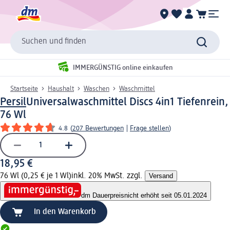
Suchen und finden
IMMERGÜNSTIG online einkaufen
Startseite
Haushalt
Waschen
Waschmittel
Persil
Universalwaschmittel Discs 4in1 Tiefenrein,
76 Wl
4.8
(
207 Bewertungen
|
Frage stellen
)
18,95 €
76 Wl (0,25 € je 1 Wl)
inkl. 20% MwSt. zzgl.
Versand
dm Dauerpreis
nicht erhöht seit 05.01.2024
In den Warenkorb