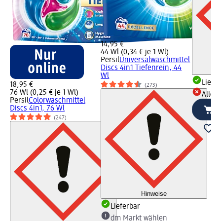
14,95 €
44 Wl (0,34 € je 1 Wl)
Persil
Universalwaschmittel
Discs 4in1 Tiefenrein, 44
Wl
Liefe
18,95 €
(273)
76 Wl (0,25 € je 1 Wl)
Alle 
Persil
Colorwaschmittel
Discs 4in1, 76 Wl
(247)
Hinweise
Lieferbar
dm Markt wählen