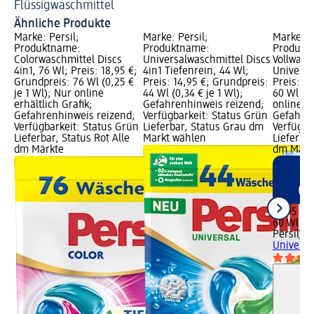
Flüssigwaschmittel
Wa
Ähnliche Produkte
Marke: Persil;
Marke: Persil;
Marke: P
Produktname:
Produktname:
Produkt
Colorwaschmittel Discs
Universalwaschmittel Discs
Vollwasc
4in1, 76 Wl; Preis: 18,95 €;
4in1 Tiefenrein, 44 Wl;
Universal
Grundpreis: 76 Wl (0,25 €
Preis: 14,95 €; Grundpreis:
Preis: 1
je 1 Wl); Nur online
44 Wl (0,34 € je 1 Wl);
60 Wl (0,
erhältlich Grafik;
Gefahrenhinweis reizend;
online er
Gefahrenhinweis reizend;
Verfügbarkeit: Status Grün
Gefahren
Verfügbarkeit: Status Grün
Lieferbar, Status Grau dm
Verfügba
Lieferbar, Status Rot Alle
Markt wählen
Lieferbar
dm Märkte
dm Märk
19,95 €
60 Wl (0,
Persil
Vol
Universa