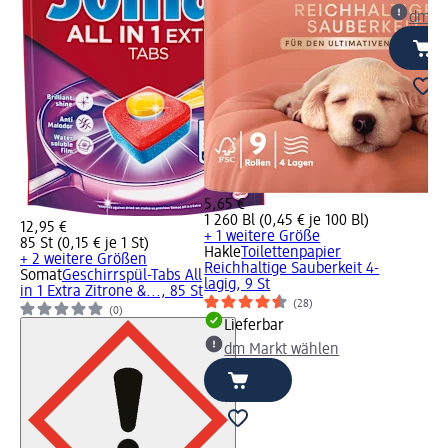
dm Ma
5,65 €
1 260 Bl (0,45 € je 100 Bl)
12,95 €
+ 1 weitere Größe
85 St (0,15 € je 1 St)
Hakle
Toilettenpapier
+ 2 weitere Größen
Reichhaltige Sauberkeit 4-
Somat
Geschirrspül-Tabs All
lagig, 9 St
in 1 Extra Zitrone &..., 85 St
(28)
(0)
Lieferbar
dm Markt wählen