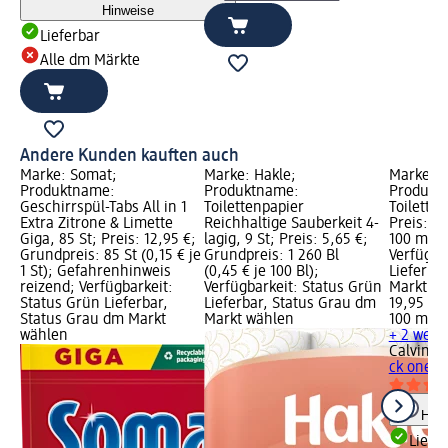
Hinweise
Lieferbar
Alle dm Märkte
Andere Kunden kauften auch
Marke: Somat;
Marke: Hakle;
Marke: C
Produktname:
Produktname:
Produkt
Geschirrspül-Tabs All in 1
Toilettenpapier
Toilette 
Extra Zitrone & Limette
Reichhaltige Sauberkeit 4-
Preis: 1
Giga, 85 St; Preis: 12,95 €;
lagig, 9 St; Preis: 5,65 €;
100 ml (1
Grundpreis: 85 St (0,15 € je
Grundpreis: 1 260 Bl
Verfügba
1 St); Gefahrenhinweis
(0,45 € je 100 Bl);
Lieferba
reizend; Verfügbarkeit:
Verfügbarkeit: Status Grün
Markt w
Status Grün Lieferbar,
Lieferbar, Status Grau dm
19,95 €
Status Grau dm Markt
Markt wählen
100 ml (1
wählen
+ 2 weit
Calvin Kl
ck one, 
Hinw
Liefe