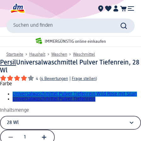
Suchen und finden
IMMERGÜNSTIG online einkaufen
Startseite
Haushalt
Waschen
Waschmittel
Persil
Universalwaschmittel Pulver Tiefenrein, 28
Wl
4
(
4 Bewertungen
|
Frage stellen
)
Farbe
Universalwaschmittel Pulver Tiefenrein Wild Rose mit Silan
Universalwaschmittel Pulver Tiefenrein
Inhaltsmenge