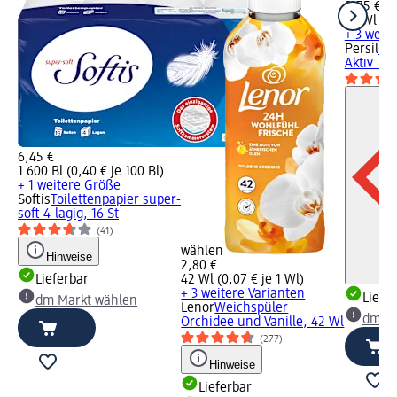
8,75 €
30 Wl (0,
+ 3 weit
Persil
Col
Aktiv Tie
6,45 €
1 600 Bl (0,40 € je 100 Bl)
+ 1 weitere Größe
Softis
Toilettenpapier super-
soft 4-lagig, 16 St
(41)
wählen
Hinweise
2,80 €
Lieferbar
42 Wl (0,07 € je 1 Wl)
+ 3 weitere Varianten
Liefe
dm Markt wählen
Lenor
Weichspüler
dm Ma
Orchidee und Vanille, 42 Wl
(277)
Hinweise
Lieferbar