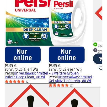
Liefe
dm Ma
19,95 €
19,95 €
80 Wl (0,25 € je 1 Wl)
88 Wl (0,23 € je 1 Wl)
Persil
Universalwaschmittel
+ 3 weitere Größen
Pulver Deep Clean, 80 Wl
Persil
Universalwaschmittel
Gel Aktiv Tiefenrein, 88 Wl
(2)
(2)