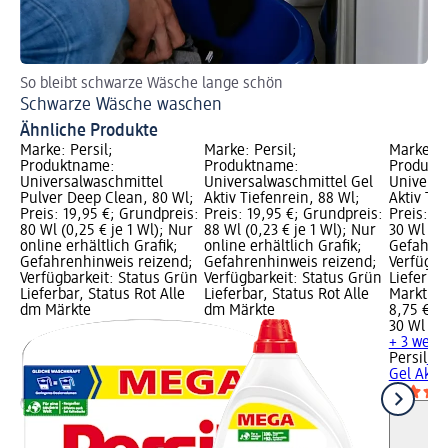
So bleibt schwarze Wäsche lange schön
Fl
Schwarze Wäsche waschen
Fl
Ähnliche Produkte
Marke: Persil;
Marke: Persil;
Marke: P
Produktname:
Produktname:
Produkt
Universalwaschmittel
Universalwaschmittel Gel
Universa
Pulver Deep Clean, 80 Wl;
Aktiv Tiefenrein, 88 Wl;
Aktiv Tie
Preis: 19,95 €; Grundpreis:
Preis: 19,95 €; Grundpreis:
Preis: 8
80 Wl (0,25 € je 1 Wl); Nur
88 Wl (0,23 € je 1 Wl); Nur
30 Wl (0,
online erhältlich Grafik;
online erhältlich Grafik;
Gefahren
Gefahrenhinweis reizend;
Gefahrenhinweis reizend;
Verfügba
Verfügbarkeit: Status Grün
Verfügbarkeit: Status Grün
Lieferba
Lieferbar, Status Rot Alle
Lieferbar, Status Rot Alle
Markt w
dm Märkte
dm Märkte
8,75 €
30 Wl (0,
+ 3 weit
Persil
Un
Gel Aktiv