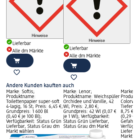
Hinweise
Hinweise
Lieferbar
Lieferbar
Alle dm Märkte
Alle dm Märkte
Andere Kunden kauften auch
Marke: Softis;
Marke: Lenor;
Marke: P
Produktname:
Produktname: Weichspüler
Produkt
Toilettenpapier super-soft
Orchidee und Vanille, 42
Colorwas
4-lagig, 16 St; Preis: 6,45 €;
Wl; Preis: 2,80 €;
Tiefenrei
Grundpreis: 1 600 Bl
Grundpreis: 42 Wl (0,07 €
8,75 €; 
(0,40 € je 100 Bl);
je 1 Wl); Verfügbarkeit:
(0,29 € j
Verfügbarkeit: Status Grün
Status Grün Lieferbar,
Gefahren
Lieferbar, Status Grau dm
Status Grau dm Markt
Verfügba
Markt wählen
Lieferba
Markt w