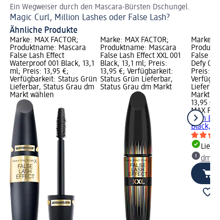
Ein Wegweiser durch den Mascara-Bürsten Dschungel.
Fü
Magic Curl, Million Lashes oder False Lash?
Wa
Ähnliche Produkte
Marke: MAX FACTOR;
Marke: MAX FACTOR;
Marke: 
Produktname: Mascara
Produktname: Mascara
Produkt
False Lash Effect
False Lash Effect XXL 001
False La
Waterproof 001 Black, 13,1
Black, 13,1 ml; Preis:
Defy 001 
ml; Preis: 13,95 €;
13,95 €; Verfügbarkeit:
Preis: 13
Verfügbarkeit: Status Grün
Status Grün Lieferbar,
Verfügba
Lieferbar, Status Grau dm
Status Grau dm Markt
Lieferba
Markt wählen
Markt w
13,95 €
MAX FA
Lash Eff
Black, 13
Liefe
dm Ma