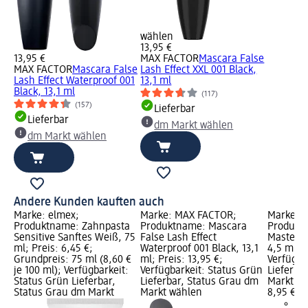
wählen
13,95 €
13,95 €
MAX FACTOR
Mascara False
MAX FACTOR
Mascara False
Lash Effect XXL 001 Black,
Lash Effect Waterproof 001
13,1 ml
Black, 13,1 ml
(117)
(157)
Lieferbar
Lieferbar
dm Markt wählen
dm Markt wählen
Andere Kunden kauften auch
Marke: elmex;
Marke: MAX FACTOR;
Marke: 
Produktname: Zahnpasta
Produktname: Mascara
Produkt
Sensitive Sanftes Weiß, 75
False Lash Effect
Masterpi
ml; Preis: 6,45 €;
Waterproof 001 Black, 13,1
4,5 ml; P
Grundpreis: 75 ml (8,60 €
ml; Preis: 13,95 €;
Verfügba
je 100 ml); Verfügbarkeit:
Verfügbarkeit: Status Grün
Lieferba
Status Grün Lieferbar,
Lieferbar, Status Grau dm
Markt w
Status Grau dm Markt
Markt wählen
8,95 €