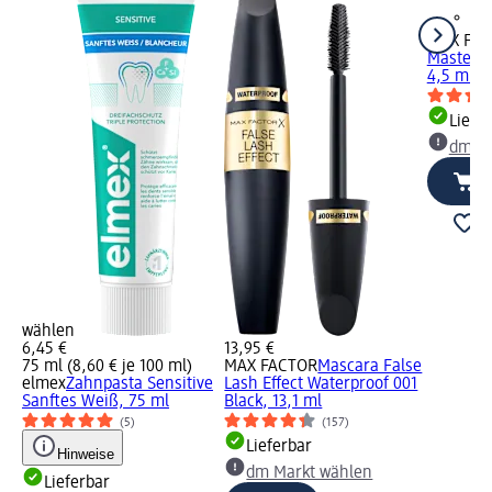
MAX FA
Masterpi
4,5 ml
Liefe
dm Ma
wählen
6,45 €
13,95 €
75 ml (8,60 € je 100 ml)
MAX FACTOR
Mascara False
elmex
Zahnpasta Sensitive
Lash Effect Waterproof 001
Sanftes Weiß, 75 ml
Black, 13,1 ml
(5)
(157)
Lieferbar
Hinweise
dm Markt wählen
Lieferbar