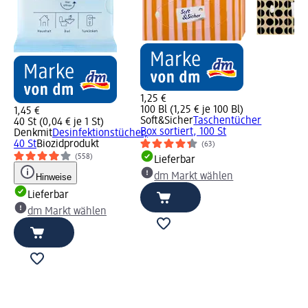
1,25 €
100 Bl (1,25 € je 100 Bl)
1,45 €
Soft&Sicher
Taschentücher
40 St (0,04 € je 1 St)
Box sortiert, 100 St
Denkmit
Desinfektionstücher,
40 St
Biozidprodukt
(63)
(558)
Lieferbar
dm Markt wählen
Hinweise
Lieferbar
dm Markt wählen