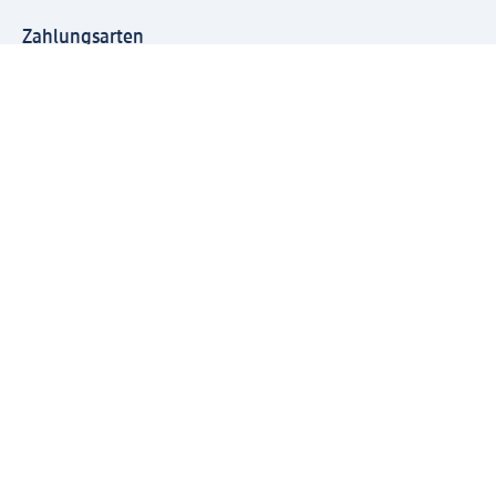
Zahlungsarten
Mit dm verbinden