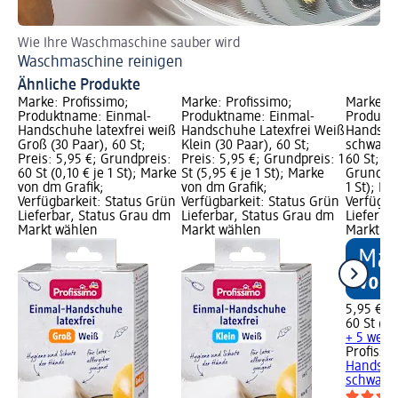
Wie Ihre Waschmaschine sauber wird
So 
Waschmaschine reinigen
We
Ähnliche Produkte
Marke: Profissimo;
Marke: Profissimo;
Marke: P
Produktname: Einmal-
Produktname: Einmal-
Produkt
Handschuhe latexfrei weiß
Handschuhe Latexfrei Weiß
Handschu
Groß (30 Paar), 60 St;
Klein (30 Paar), 60 St;
schwarz 
Preis: 5,95 €; Grundpreis:
Preis: 5,95 €; Grundpreis: 1
60 St; Pr
60 St (0,10 € je 1 St); Marke
St (5,95 € je 1 St); Marke
Grundprei
von dm Grafik;
von dm Grafik;
1 St); M
Verfügbarkeit: Status Grün
Verfügbarkeit: Status Grün
Verfügba
Lieferbar, Status Grau dm
Lieferbar, Status Grau dm
Lieferba
Markt wählen
Markt wählen
Markt w
5,95 €
60 St (0,1
+ 5 weit
Profissi
Handschu
schwarz M