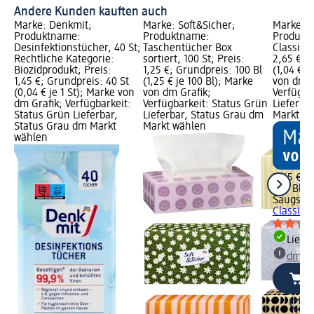
Andere Kunden kauften auch
Marke: Denkmit;
Marke: Soft&Sicher;
Marke: S
Produktname:
Produktname:
Produkt
Desinfektionstücher, 40 St;
Taschentücher Box
Classic 3
Rechtliche Kategorie:
sortiert, 100 St; Preis:
2,65 €; 
Biozidprodukt; Preis:
1,25 €; Grundpreis: 100 Bl
(1,04 € j
1,45 €; Grundpreis: 40 St
(1,25 € je 100 Bl); Marke
von dm G
(0,04 € je 1 St); Marke von
von dm Grafik;
Verfügba
dm Grafik; Verfügbarkeit:
Verfügbarkeit: Status Grün
Lieferba
Status Grün Lieferbar,
Lieferbar, Status Grau dm
Markt w
Status Grau dm Markt
Markt wählen
wählen
2,65 €
256 Bl (1
Saugstar
Classic 3
Liefe
dm Ma