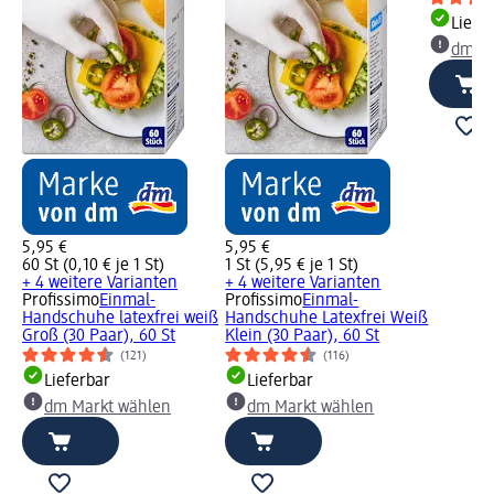
Liefe
dm Ma
5,95 €
5,95 €
60 St (0,10 € je 1 St)
1 St (5,95 € je 1 St)
+ 4 weitere Varianten
+ 4 weitere Varianten
Profissimo
Einmal-
Profissimo
Einmal-
Handschuhe latexfrei weiß
Handschuhe Latexfrei Weiß
Groß (30 Paar), 60 St
Klein (30 Paar), 60 St
(121)
(116)
Lieferbar
Lieferbar
dm Markt wählen
dm Markt wählen