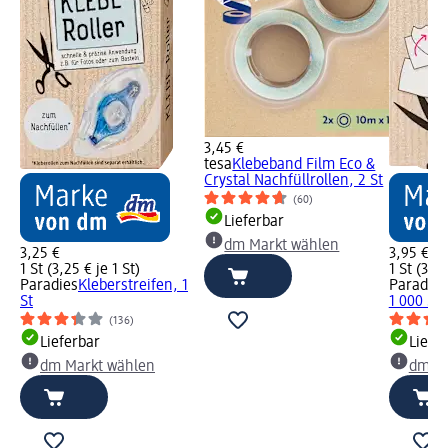
3,45 €
tesa
Klebeband Film Eco &
Crystal Nachfüllrollen, 2 St
(60)
Lieferbar
dm Markt wählen
3,25 €
3,95 €
1 St (3,25 € je 1 St)
1 St (3,95
Paradies
Kleberstreifen, 1
Paradies
St
1 000 St
(136)
Lieferbar
Liefe
dm Markt wählen
dm Ma