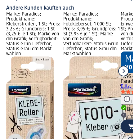
Andere Kunden kauften auch
Marke: Paradies;
Marke: Paradies;
Marke: P
Produktname:
Produktname:
Produkt
Kleberstreifen, 1 St; Preis:
Fotokleberset, 1 000 St;
Einwegka
3,25 €; Grundpreis: 1 St
Preis: 3,95 €; Grundpreis: 1
St; Preis
(3,25 € je 1 St); Marke von
St (3,95 € je 1 St); Marke
von dm G
dm Grafik; Verfügbarkeit:
von dm Grafik;
Verfügba
Status Grün Lieferbar,
Verfügbarkeit: Status Grün
Lieferba
Status Grau dm Markt
Lieferbar, Status Grau dm
Markt w
wählen
Markt wählen
13,95 €
Paradies
Blitz, 1 S
Hinw
Liefe
dm Ma