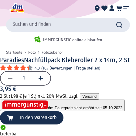
Suchen und finden
IMMERGÜNSTIG online einkaufen
Startseite
Foto
Fotozubehör
Paradies
Nachfüllpack Kleberoller 2 x 14m, 2 St
4.3
(
103 Bewertungen
|
Frage stellen
)
3,95 €
2 St (1,98 € je 1 St)
inkl. 20% MwSt. zzgl.
Versand
dm Dauerpreis
nicht erhöht seit 05.10.2022
In den Warenkorb
Lieferbar