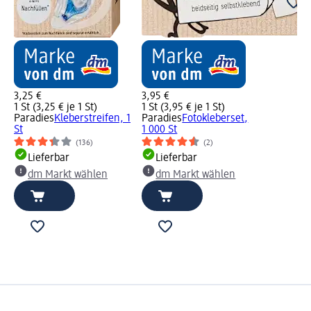
3,25 €
3,95 €
1 St (3,25 € je 1 St)
1 St (3,95 € je 1 St)
Paradies
Kleberstreifen, 1
Paradies
Fotokleberset,
St
1 000 St
(136)
(2)
Lieferbar
Lieferbar
dm Markt wählen
dm Markt wählen