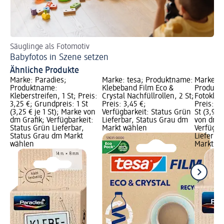
Säuglinge als Fotomotiv
In
Babyfotos in Szene setzen
Ba
Ähnliche Produkte
Marke: Paradies;
Marke: tesa; Produktname:
Marke: P
Produktname:
Klebeband Film Eco &
Produkt
Kleberstreifen, 1 St; Preis:
Crystal Nachfüllrollen, 2 St;
Fotoklebe
3,25 €; Grundpreis: 1 St
Preis: 3,45 €;
Preis: 3,
(3,25 € je 1 St); Marke von
Verfügbarkeit: Status Grün
St (3,95 
dm Grafik; Verfügbarkeit:
Lieferbar, Status Grau dm
von dm G
Status Grün Lieferbar,
Markt wählen
Verfügba
Status Grau dm Markt
Lieferba
wählen
Markt w