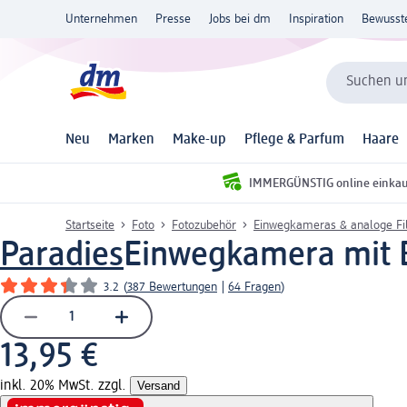
Unternehmen
Presse
Jobs bei dm
Inspiration
Bewusst
Suchen un
Neu
Marken
Make-up
Pflege & Parfum
Haare
IMMERGÜNSTIG online einka
Startseite
Foto
Fotozubehör
Einwegkameras & analoge F
Paradies
Einwegkamera mit Bl
3.2
(
387 Bewertungen
|
64 Fragen
)
13,95 €
inkl. 20% MwSt. zzgl.
Versand