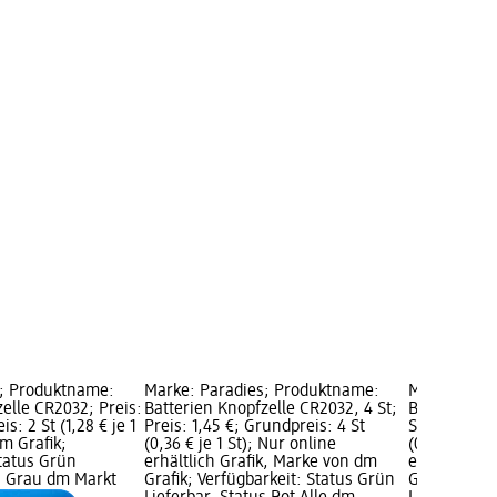
s; Produktname:
Marke: Paradies; Produktname:
Marke: Par
elle CR2032; Preis:
Batterien Knopfzelle CR2032, 4 St;
Baby-Batter
s: 2 St (1,28 € je 1
Preis: 1,45 €; Grundpreis: 4 St
St; Preis: 1
m Grafik;
(0,36 € je 1 St); Nur online
(0,68 € je 1
Status Grün
erhältlich Grafik, Marke von dm
erhältlich 
us Grau dm Markt
Grafik; Verfügbarkeit: Status Grün
Grafik; Verf