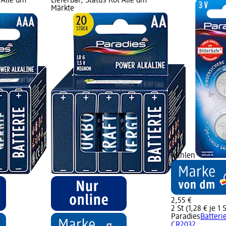
 Alle dm
Lieferbar, Status Rot Alle dm
Märkte
wählen
2,55 €
2 St (1,28 € je 1 S
Paradies
Batteri
CR2032