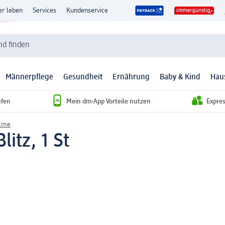
er leben
Services
Kundenservice
d finden
Männerpflege
Gesundheit
Ernährung
Baby & Kind
Hau
ufen
Mein dm-App Vorteile nutzen
Expre
ilme
itz, 1 St