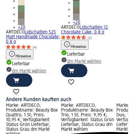
+20
+20
ARTDECO
Lidschatten 12
ARTDECO
Lidschatten 525
Chocolate Cake, 0,8 g
Matt Handmade Chocolate,
(2)
0,8 g
Hinweise
(4)
Lieferbar
Hinweise
dm Markt wählen
Lieferbar
dm Markt wählen
Andere Kunden kauften auch
Marke: ARTDECO;
Marke: ARTDECO;
Marke: 
Produktname: Beauty Box
Produktname: Beauty Box
Produkt
Quattro, 1 St; Preis:
Trio, 1 St; Preis: 9,95 €;
Duo, 1 St
10,95 €; Verfügbarkeit:
Verfügbarkeit: Status Grün
Verfügba
Status Grün Lieferbar,
Lieferbar, Status Grau dm
Lieferba
Status Grau dm Markt
Markt wählen
Markt w