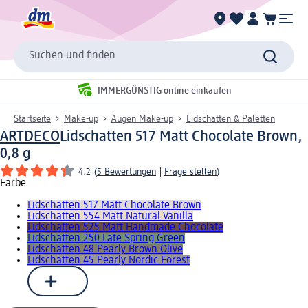
Suchen und finden
IMMERGÜNSTIG online einkaufen
Startseite
Make-up
Augen Make-up
Lidschatten & Paletten
ARTDECO
Lidschatten 517 Matt Chocolate Brown,
0,8 g
4.2
(
5 Bewertungen
|
Frage stellen
)
Farbe
Lidschatten 517 Matt Chocolate Brown
Lidschatten 554 Matt Natural Vanilla
Lidschatten 525 Matt Handmade Chocolate
Lidschatten 250 Late Spring Green
Lidschatten 48 Pearly Brown Olive
Lidschatten 45 Pearly Nordic Forest