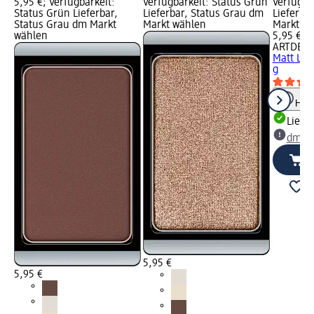
5,95 €; Verfügbarkeit:
Verfügbarkeit: Status Grün
Verfügba
Status Grün Lieferbar,
Lieferbar, Status Grau dm
Lieferba
Status Grau dm Markt
Markt wählen
Markt w
wählen
5,95 €
ARTDEC
Matt Lig
g
Hinw
Liefe
dm Ma
5,95 €
5,95 €