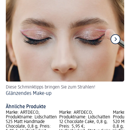
Diese Schminktipps bringen Sie zum Strahlen!
So
Glänzendes Make-up
Si
Ähnliche Produkte
Marke: ARTDECO;
Marke: ARTDECO;
Marke: 
Produktname: Lidschatten
Produktname: Lidschatten
Produktn
525 Matt Handmade
12 Chocolate Cake, 0,8 g;
520 Matt
Chocolate, 0,8 g; Preis:
Preis: 5,95 €;
0,8 g; Pr