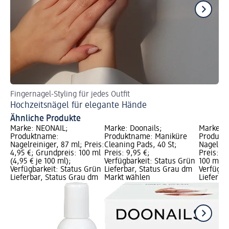
Fingernagel-Styling für jedes Outfit
De
Hochzeitsnägel für elegante Hände
Ca
Ähnliche Produkte
Marke: NÉONAIL;
Marke: Doonails;
Marke: 
Produktname:
Produktname: Maniküre
Produkt
Nagelreiniger, 87 ml; Preis:
Cleaning Pads, 40 St;
Nagellac
4,95 €; Grundpreis: 100 ml
Preis: 9,95 €;
Preis: 4
(4,95 € je 100 ml);
Verfügbarkeit: Status Grün
100 ml (4
Verfügbarkeit: Status Grün
Lieferbar, Status Grau dm
Verfügba
Lieferbar, Status Grau dm
Markt wählen
Lieferba