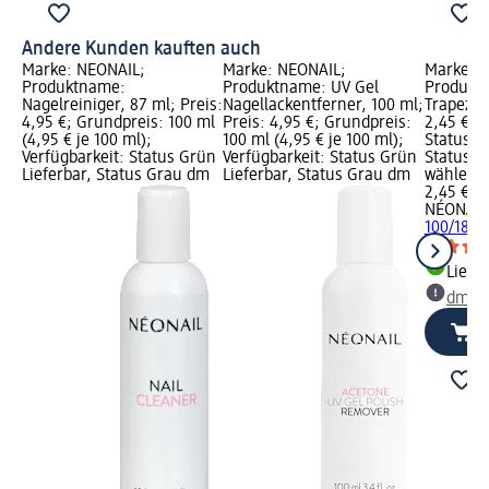
Andere Kunden kauften auch
Marke: NÉONAIL;
Marke: NÉONAIL;
Marke: 
Produktname:
Produktname: UV Gel
Produktn
Nagelreiniger, 87 ml; Preis:
Nagellackentferner, 100 ml;
Trapez 10
4,95 €; Grundpreis: 100 ml
Preis: 4,95 €; Grundpreis:
2,45 €; V
(4,95 € je 100 ml);
100 ml (4,95 € je 100 ml);
Status G
Verfügbarkeit: Status Grün
Verfügbarkeit: Status Grün
Status G
Lieferbar, Status Grau dm
Lieferbar, Status Grau dm
wählen
2,45 €
NÉONAIL
100/180, 
Liefe
dm Ma