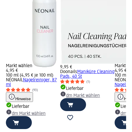
Markt wählen
Markt w
9,95 €
4,95 €
4,95 €
Doonails
Maniküre Cleaning
100 ml (4,95 € je 100 ml)
100 ml (4
Pads, 40 St
NÉONAIL
Nagelreiniger, 87
NÉONAIL
(1)
ml
Nagellac
Lieferbar
(93)
dm Markt wählen
Hinweise
Hinw
Lieferbar
Liefe
dm Markt wählen
dm Ma